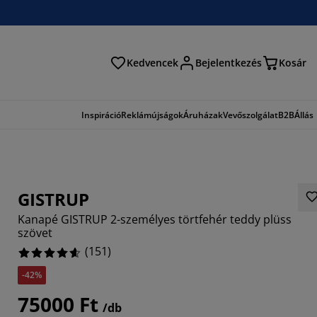
Kedvencek
Bejelentkezés
Kosár
és
Inspiráció
Reklámújságok
Áruházak
Vevőszolgálat
B2B
Állás
GISTRUP
Kanapé GISTRUP 2-személyes törtfehér teddy plüss
szövet
(
151
)
-42%
927%
75000 Ft
3644%
/db