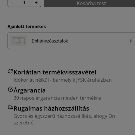
-
+
Kosárba tesz
Ajánlott termékek
Dohányzóasztalok
Korlátlan termékvisszavétel
Időkorlát nélkül - bármelyik JYSK áruházban
Árgarancia
30 napos árgarancia minden termékre
Rugalmas házhozszállítás
Gyors és egyszerű házhozszállítás, ahogy Ön
szeretné