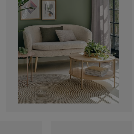
5.298013245033
2.649006622516
1.986754966887