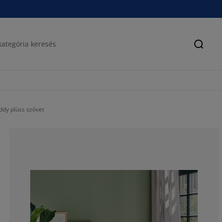
Keres
ddy plüss szövet
77.48344370860
12.58278145695