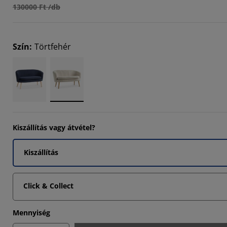
130000 Ft /db
113%
5565%
Szín
:
Törtfehér
4174%
Kiszállítás vagy átvétel?
Kiszállítás
Click & Collect
Mennyiség