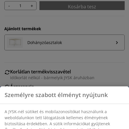
-
+
Kosárba tesz
Ajánlott termékek
Dohányzóasztalok
Korlátlan termékvisszavétel
Időkorlát nélkül - bármelyik JYSK áruházban
Árgarancia
30 napos árgarancia minden termékre
Rugalmas házhozszállítás
Gyors és egyszerű házhozszállítás, ahogy Ön szeretné