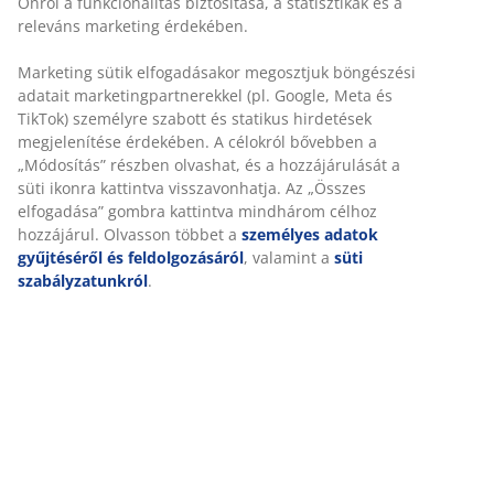
2-személyes kanapé szövet huzattal. Habszivacs ülő- és
hátrésszel. Tömörfa lábakkal. SZ137 x MA78 x MÉ76 cm
SKU: 3690283
Összeszerelési útmutató
Részletes Adatok
Értékelések
(
55
)
Kiszállítás