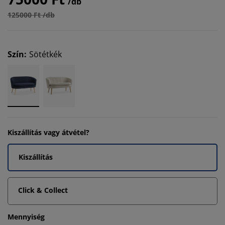
/db
125000 Ft /db
Szín
:
Sötétkék
Kiszállítás vagy átvétel?
Kiszállítás
Click & Collect
Mennyiség