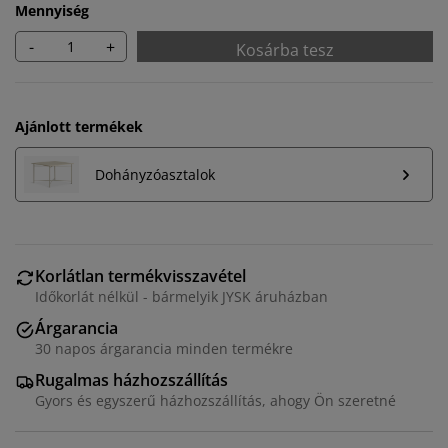
Mennyiség
-
+
Kosárba tesz
Ajánlott termékek
Dohányzóasztalok
Korlátlan termékvisszavétel
Időkorlát nélkül - bármelyik JYSK áruházban
Árgarancia
Személyre szabott élményt nyújtunk
30 napos árgarancia minden termékre
Rugalmas házhozszállítás
A JYSK-nél sütiket és mobilazonosítókat használunk a
Gyors és egyszerű házhozszállítás, ahogy Ön szeretné
weboldalunkon tett látogatások kellemes élményének
biztosítása érdekében. A sütik információkat gyűjtenek