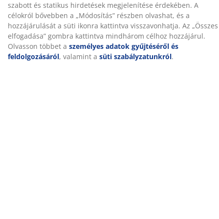
szabott és statikus hirdetések megjelenítése érdekében. A
célokról bővebben a „Módosítás” részben olvashat, és a
NAGYSZERŰ AJÁNLATOK MÁR 47 ÉVE
hozzájárulását a süti ikonra kattintva visszavonhatja. Az „Összes
49 országban több mint 3600 áruházunk van.
elfogadása” gombra kattintva mindhárom célhoz hozzájárul.
Olvasson többet a
személyes adatok gyűjtéséről és
feldolgozásáról
, valamint a
süti szabályzatunkról
.
SKANDINÁV HAGYOMÁNYOK
Globális cégünk skandináv hagyományokkal rendelkezik.
Alapítva 1979-ben Dániában.
MATRAC SZAVATOSSÁG
25 év szavatosság GOLD matracainkra.