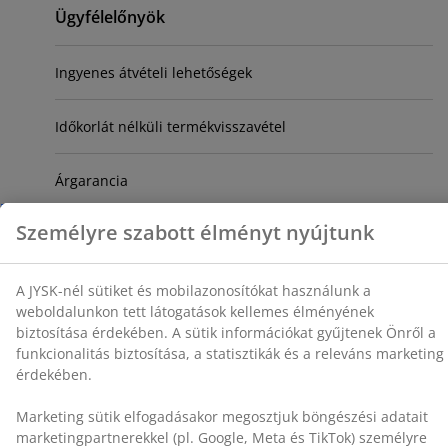
Primary
Ügyfélelőnyök
Ingyenes átvételi lehetőségek
Időkorlát nélküli termékvisszavétel
Árgarancia
Személyre szabott élményt nyújtunk
JYSK hírlevél
Ajándékkártya
A JYSK-nél sütiket és mobilazonosítókat használunk a
weboldalunkon tett látogatások kellemes élményének
biztosítása érdekében. A sütik információkat gyűjtenek Önről a
Vásárlói visszajelzés
funkcionalitás biztosítása, a statisztikák és a releváns marketing
érdekében.
Marketing sütik elfogadásakor megosztjuk böngészési adatait
marketingpartnerekkel (pl. Google, Meta és TikTok) személyre