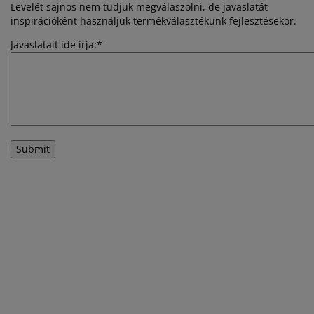
torápolók és kiegészítők
ltéri világítás
pedők
ykeretek
lágítás
Levelét sajnos nem tudjuk megválaszolni, de javaslatát
inspirációként használjuk termékválasztékunk fejlesztésekor.
mping
hásszekrények
yalapok
ztartás
Javaslatait ide írja:
*
lószoba bútorok
yrácsok
erekszoba
erek matracok
sási kiegészítők
erekágyak