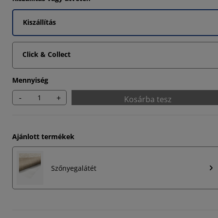
561%
Kiszállítás
1707%
1707%
Click & Collect
Mennyiség
-
+
Kosárba tesz
Ajánlott termékek
Szőnyegalátét