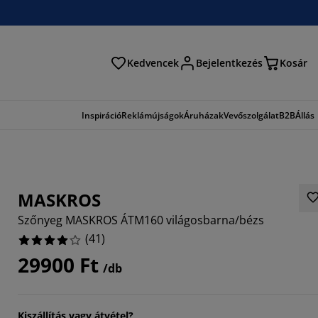
Kedvencek
Bejelentkezés
Kosár
és
Inspiráció
Reklámújságok
Áruházak
Vevőszolgálat
B2B
Állás
MASKROS
Szőnyeg MASKROS ÁTM160 világosbarna/bézs
(
41
)
29900 Ft
/db
9756%
3413%
Kiszállítás vagy átvétel?