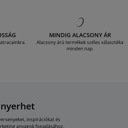
OSSÁG
MINDIG ALACSONY ÁR
atracainkra.
Alacsony árú termékek széles választéka
minden nap.
 nyerhet
versenyeket, inspirációkat és
arketing anyagok fogadásához,