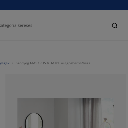
Keres
nyegek
Szőnyeg MASKROS ÁTM160 világosbarna/bézs
60.9756097560
14.63414634146