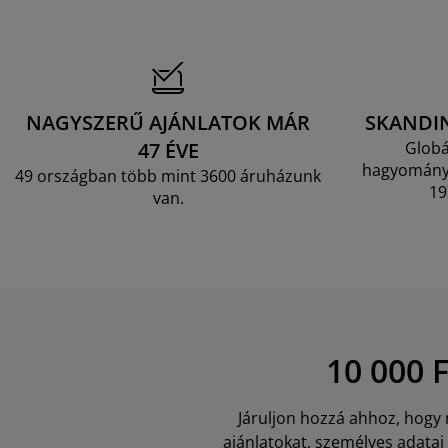
NAGYSZERŰ AJÁNLATOK MÁR
SKANDI
47 ÉVE
Globá
hagyományo
49 országban több mint 3600 áruházunk
19
van.
10 000 
Járuljon hozzá ahhoz, hogy m
ajánlatokat, személyes adata