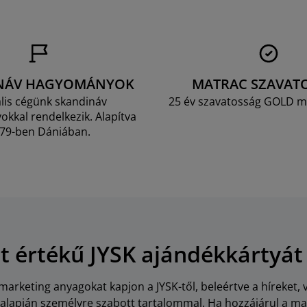
NÁV HAGYOMÁNYOK
MATRAC SZAVAT
lis cégünk skandináv
25 év szavatosság GOLD m
kkal rendelkezik. Alapítva
79-ben Dániában.
Ft értékű JYSK ajándékkártyát
arketing anyagokat kapjon a JYSK-től, beleértve a híreket, 
i alapján személyre szabott tartalommal. Ha hozzájárul a m