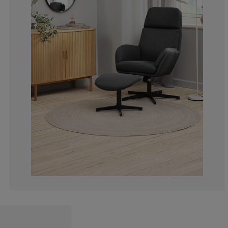
9.75609756097
7.31707317073
7.31707317073