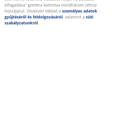
személyre szabott és statikus hirdetések megjelenítése
érdekében. A célokról bővebben a „Módosítás” részben
olvashat, és a hozzájárulását a süti ikonra kattintva
Kiszállítás
visszavonhatja. Az „Összes elfogadása” gombra kattintva
mindhárom célhoz hozzájárul. Olvasson többet a
személyes adatok gyűjtéséről és feldolgozásáról
,
valamint a
süti szabályzatunkról
.