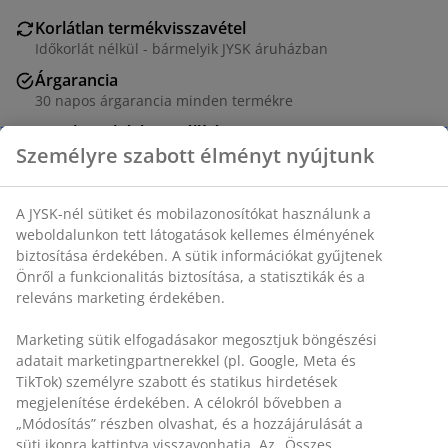
Korlátlan termékvisszavétel
Időkorlát nélkül - bármelyik JYSK áruházban
Árgarancia
30 napos árgarancia minden termékre
Rugalmas házhozszállítás
Gyors és egyszerű házhozszállítás, ahogy Ön szeretné
Személyre szabott élményt nyújtunk
SKU: 6863700
A JYSK-nél sütiket és mobilazonosítókat használunk a
weboldalunkon tett látogatások kellemes élményének
Részletes Adatok
biztosítása érdekében. A sütik információkat gyűjtenek
Önről a funkcionalitás biztosítása, a statisztikák és a
releváns marketing érdekében.
Értékelések
Marketing sütik elfogadásakor megosztjuk böngészési
(
4
)
adatait marketingpartnerekkel (pl. Google, Meta és TikTok)