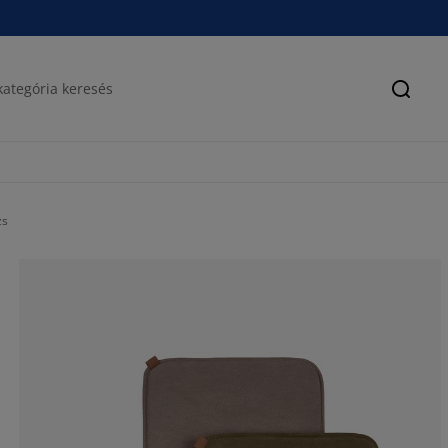
Keres
zs
100%
0%