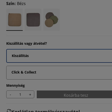
Szín
:
Bézs
Kiszállítás vagy átvétel?
Kiszállítás
Click & Collect
Mennyiség
-
+
Kosárba tesz
Korlátlan termékvisszavétel