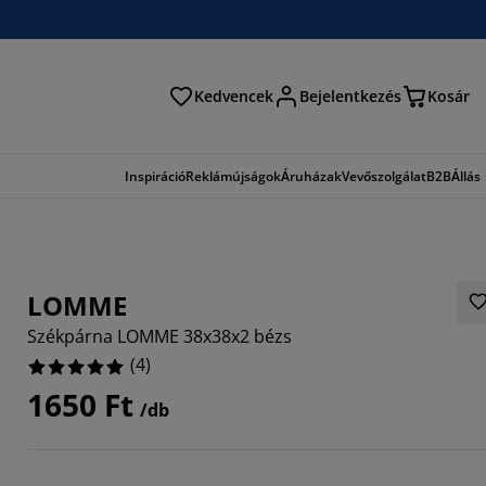
Kedvencek
Bejelentkezés
Kosár
és
Inspiráció
Reklámújságok
Áruházak
Vevőszolgálat
B2B
Állás
LOMME
Székpárna LOMME 38x38x2 bézs
(
4
)
1650 Ft
/db