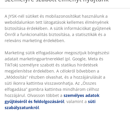
A JYSK-nél sütiket és mobilazonosítókat használunk a
SKU: 6874744
weboldalunkon tett látogatások kellemes élményének
biztosítása érdekében. A sütik információkat gyűjtenek
Önről a funkcionalitás biztosítása, a statisztikák és a
releváns marketing érdekében.
Részletes Adatok
Marketing sütik elfogadásakor megosztjuk böngészési
adatait marketingpartnerekkel (pl. Google, Meta és
TikTok) személyre szabott és statikus hirdetések
Értékelések
megjelenítése érdekében. A célokról bővebben a
(
15
)
„Módosítás” részben olvashat, és a hozzájárulását a
süti ikonra kattintva visszavonhatja. Az „Összes
elfogadása” gombra kattintva mindhárom célhoz
hozzájárul. Olvasson többet a
személyes adatok
Kiszállítás
gyűjtéséről és feldolgozásáról
, valamint a
süti
szabályzatunkról
.