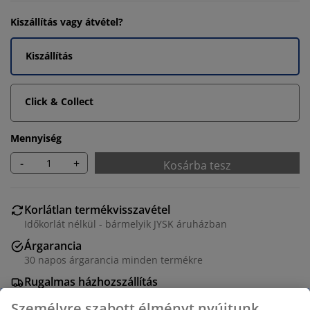
Kiszállítás vagy átvétel?
Kiszállítás
Click & Collect
Mennyiség
-
+
Kosárba tesz
Korlátlan termékvisszavétel
Időkorlát nélkül - bármelyik JYSK áruházban
Árgarancia
30 napos árgarancia minden termékre
Rugalmas házhozszállítás
Gyors és egyszerű házhozszállítás, ahogy Ön szeretné
Személyre szabott élményt nyújtunk