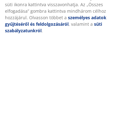
Értékelések
süti ikonra kattintva visszavonhatja. Az „Összes
elfogadása” gombra kattintva mindhárom célhoz
(
942
)
hozzájárul. Olvasson többet a
személyes adatok
gyűjtéséről és feldolgozásáról
, valamint a
süti
szabályzatunkról
.
Kiszállítás