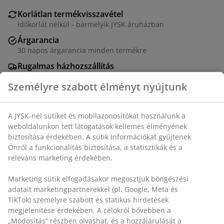
Korlátlan termékvisszavétel
Időkorlát nélkül - bármelyik JYSK áruházban
Árgarancia
30 napos árgarancia minden termékre
Rugalmas házhozszállítás
Gyors és egyszerű házhozszállítás, ahogy Ön szeretné
Személyre szabott élményt nyújtunk
A JYSK-nél sütiket és mobilazonosítókat használunk a
100% poliészter (50% újrahasznosított). 200x220 cm
weboldalunkon tett látogatások kellemes élményének
biztosítása érdekében. A sütik információkat gyűjtenek
SKU: 4526042
Önről a funkcionalitás biztosítása, a statisztikák és a
releváns marketing érdekében.
Marketing sütik elfogadásakor megosztjuk böngészési
Részletes Adatok
adatait marketingpartnerekkel (pl. Google, Meta és
TikTok) személyre szabott és statikus hirdetések
megjelenítése érdekében. A célokról bővebben a
„Módosítás” részben olvashat, és a hozzájárulását a