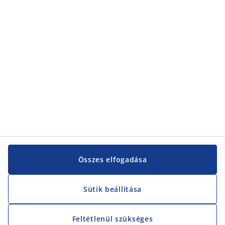
Kategóriák
Vevőszolgálat
Vevőszolgálat
JYSK
JYSK
KÖZPONTI IRODA
JYSK követése
Összes elfogadása
Sütik beállítása
Feltétlenül szükséges