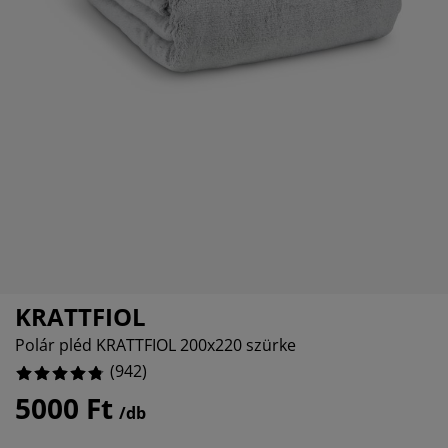
útorápolók és kiegészítők
ltéri világítás
epedők
gykeretek
lágítás
emping
uhásszekrények
gyalapok
áztartás
%
álószoba bútorok
gyrácsok
yerekszoba
%
yerek matracok
osási kiegészítők
yerekágyak
KRATTFIOL
Polár pléd KRATTFIOL 200x220 szürke
(
942
)
5000 Ft
/db