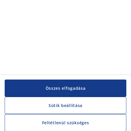
Vevőszolgálat
Vevőszolgálat
JYSK
JYSK
KÖZPONTI IRODA
JYSK követése
Összes elfogadása
Sütik beállítása
Feltétlenül szükséges