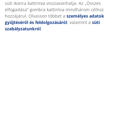
Értékelések
süti ikonra kattintva visszavonhatja. Az „Összes
(
333
)
elfogadása” gombra kattintva mindhárom célhoz
hozzájárul. Olvasson többet a
személyes adatok
gyűjtéséről és feldolgozásáról
, valamint a
süti
szabályzatunkról
.
Kiszállítás