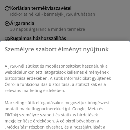
Korlátlan termékvisszavétel
Időkorlát nélkül - bármelyik JYSK áruházban
Árgarancia
30 napos árgarancia minden termékre
Rugalmas házhozszállítás
Gyors és egyszerű házhozszállítás, ahogy Ön szeretné
Személyre szabott élményt nyújtunk
100% poliészter (25% újrahasznosított). 220x240 cm
A JYSK-nél sütiket és mobilazonosítókat használunk a
weboldalunkon tett látogatások kellemes élményének
biztosítása érdekében. A sütik információkat gyűjtenek
SKU: 4541358
Önről a funkcionalitás biztosítása, a statisztikák és a
releváns marketing érdekében.
Marketing sütik elfogadásakor megosztjuk böngészési
Részletes Adatok
adatait marketingpartnerekkel (pl. Google, Meta és
TikTok) személyre szabott és statikus hirdetések
megjelenítése érdekében. A célokról bővebben a
„Módosítás” részben olvashat, és a hozzájárulását a