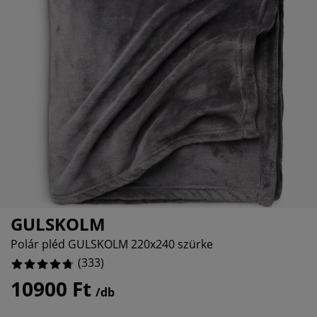
útorápolók és kiegészítők
ltéri világítás
epedők
gykeretek
lágítás
emping
uhásszekrények
gyalapok
áztartás
%
álószoba bútorok
gyrácsok
yerekszoba
%
yerek matracok
osási kiegészítők
yerekágyak
GULSKOLM
Polár pléd GULSKOLM 220x240 szürke
(
333
)
10900 Ft
/db