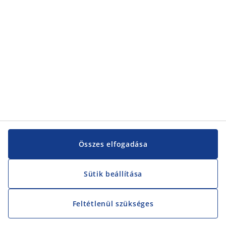
Vevőszolgálat
Vevőszolgálat
JYSK
JYSK
KÖZPONTI IRODA
JYSK követése