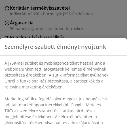
Korlátlan termékvisszavétel
Időkorlát nélkül - bármelyik JYSK áruházban
Árgarancia
30 napos árgarancia minden termékre
Rugalmas házhozszállítás
Gyors és egyszerű házhozszállítás, ahogy Ön szeretné
100% poliészter (25% újrahasznosított). 220x240 cm
Személyre szabott élményt nyújtunk
SKU: 4541308
A JYSK-nél sütiket és mobilazonosítókat használunk a
weboldalunkon tett látogatások kellemes élményének
biztosítása érdekében. A sütik információkat gyűjtenek
Részletes Adatok
Önről a funkcionalitás biztosítása, a statisztikák és a
releváns marketing érdekében.
Marketing sütik elfogadásakor megosztjuk böngészési