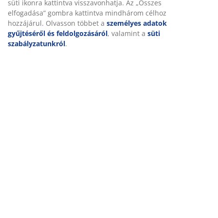
Értékelések
adatait marketingpartnerekkel (pl. Google, Meta és TikTok)
személyre szabott és statikus hirdetések megjelenítése
(
306
)
érdekében. A célokról bővebben a „Módosítás” részben
olvashat, és a hozzájárulását a süti ikonra kattintva
visszavonhatja. Az „Összes elfogadása” gombra kattintva
Kiszállítás
mindhárom célhoz hozzájárul. Olvasson többet a
személyes adatok gyűjtéséről és feldolgozásáról
,
valamint a
süti szabályzatunkról
.