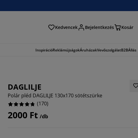
Kedvencek
Bejelentkezés
Kosár
és
Inspiráció
Reklámújságok
Áruházak
Vevőszolgálat
B2B
Állás
DAGLILJE
Polár pléd DAGLILJE 130x170 sötétszürke
(
170
)
2000 Ft
/db
117%
412%