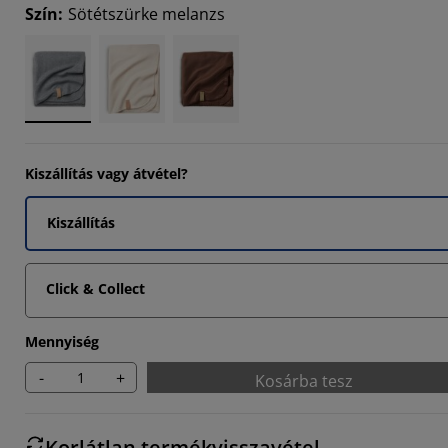
Szín
:
Sötétszürke melanzs
2942%
5883%
529%
Kiszállítás vagy átvétel?
Kiszállítás
Click & Collect
Mennyiség
-
+
Kosárba tesz
Korlátlan termékvisszavétel