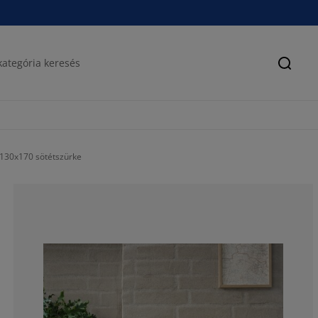
Keres
 130x170 sötétszürke
84.70588235294
7.647058823529