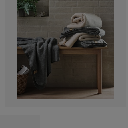
1.176470588235
2.352941176470
4.117647058823