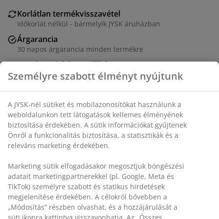
Korlátlan termékvisszavétel
Időkorlát nélkül - bármelyik JYSK áruházban
Árgarancia
30 napos árgarancia minden termékre
Rugalmas házhozszállítás
Gyors és egyszerű házhozszállítás, ahogy Ön szeretné
SKU: 4546226
Részletes Adatok
Személyre szabott élményt nyújtunk
Értékelések
A JYSK-nél sütiket és mobilazonosítókat használunk a
(
0
)
weboldalunkon tett látogatások kellemes élményének biztosítás