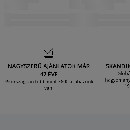
NAGYSZERŰ AJÁNLATOK MÁR
SKANDI
47 ÉVE
Globá
hagyományo
49 országban több mint 3600 áruházunk
19
van.