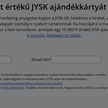
Ft értékű JYSK ajándékkártyát
arketing anyagokat kapjon a JYSK-től, beleértve a híreket, 
i alapján személyre szabott tartalommal. Ha hozzájárul a m
z a havi sorsoláson, amelyen egy 10 000 Ft értékű JYSK aján
A sorsolás feltételeit itt találja.
Email cím*
és viselkedésem alapján személyre szabott kommunikációkat kapjak e-mailben é
kat, újdonságokat és kampányokat a JYSK teljes termékkínálatában.
személyes adatok felhasználásáról itt olvashat
.
 a
JYSK weboldalán
. További információkat arról, hogyan kezeli a JYSK a személy