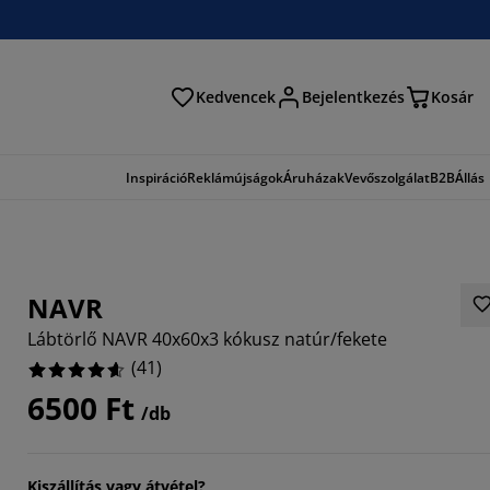
Kedvencek
Bejelentkezés
Kosár
és
Inspiráció
Reklámújságok
Áruházak
Vevőszolgálat
B2B
Állás
NAVR
Lábtörlő NAVR 40x60x3 kókusz natúr/fekete
(
41
)
6500 Ft
/db
4879%
9512%
Kiszállítás vagy átvétel?