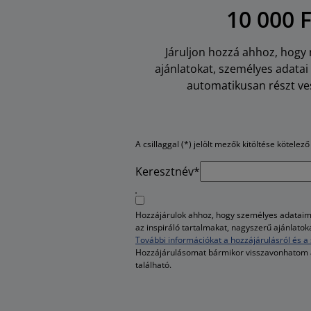
10 000 
Járuljon hozzá ahhoz, hogy m
ajánlatokat, személyes adata
automatikusan részt ves
A csillaggal (*) jelölt mezők kitöltése kötelező
Keresztnév*
Hozzájárulok ahhoz, hogy személyes adataim 
az inspiráló tartalmakat, nagyszerű ajánlato
További információkat a hozzájárulásról és a 
Hozzájárulásomat bármikor visszavonhatom
található.