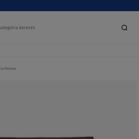
Keres
úr/fekete
80.4878048780
12.19512195121