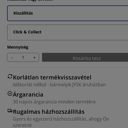
Kiszállítás
1707%
Click & Collect
Mennyiség
-
+
Kosárba tesz
Korlátlan termékvisszavétel
Időkorlát nélkül - bármelyik JYSK áruházban
Árgarancia
30 napos árgarancia minden termékre
Rugalmas házhozszállítás
Gyors és egyszerű házhozszállítás, ahogy Ön
szeretné