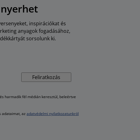
 nyerhet
versenyeket, inspirációkat és
arketing anyagok fogadásához,
dékkártyát sorsolunk ki.
Feliratkozás
s harmadik fél médián keresztül, beleértve
es adataimat, az
adatvédelmi nyilatkozatunkról