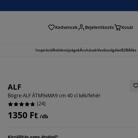
Kedvencek
Bejelentkezés
Kosár
és
Inspiráció
Reklámújságok
Áruházak
Vevőszolgálat
B2B
Állás
ALF
Bögre ALF ÁTM9xMA9 cm 40 cl kék/fehér
(
24
)
1350 Ft
/db
6666%
Kiszállítás vagy átvétel?