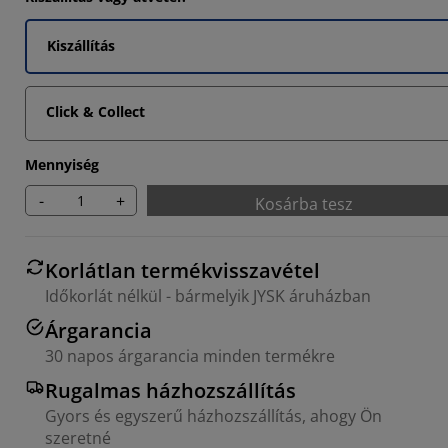
6666%
Kiszállítás
6666%
Click & Collect
Mennyiség
-
+
Kosárba tesz
Korlátlan termékvisszavétel
Időkorlát nélkül - bármelyik JYSK áruházban
Árgarancia
30 napos árgarancia minden termékre
Rugalmas házhozszállítás
Gyors és egyszerű házhozszállítás, ahogy Ön
szeretné