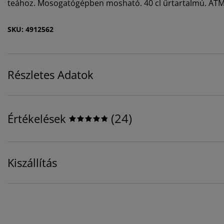
teához. Mosogatógépben mosható. 40 cl űrtartalmú. ÁT
SKU: 4912562
Részletes Adatok
(
24
)
Értékelések
Kiszállítás