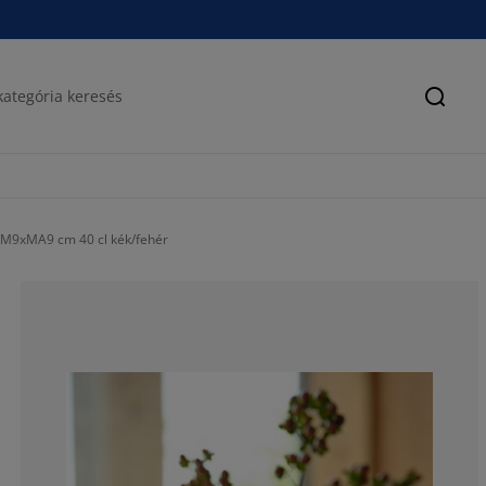
Keres
M9xMA9 cm 40 cl kék/fehér
91.6666666666
0%