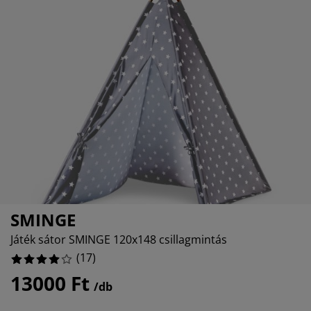
útorápolók és kiegészítők
ltéri világítás
epedők
gykeretek
lágítás
%
emping
uhásszekrények
gyalapok
áztartás
3%
álószoba bútorok
gyrácsok
yerekszoba
%
yerek matracok
osási kiegészítők
yerekágyak
SMINGE
Játék sátor SMINGE 120x148 csillagmintás
(
17
)
13000 Ft
/db