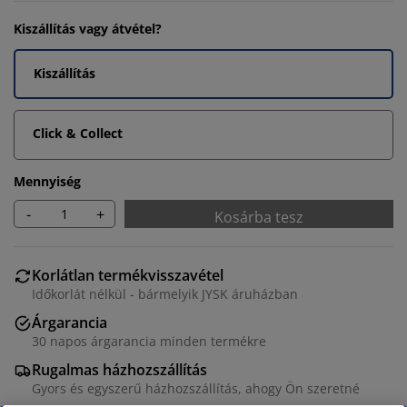
Kiszállítás vagy átvétel?
Kiszállítás
Click & Collect
Mennyiség
-
+
Kosárba tesz
Korlátlan termékvisszavétel
Időkorlát nélkül - bármelyik JYSK áruházban
Árgarancia
30 napos árgarancia minden termékre
Rugalmas házhozszállítás
Gyors és egyszerű házhozszállítás, ahogy Ön szeretné