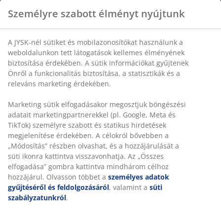
Személyre szabott élményt nyújtunk
Szövet és tömörfa. Mosás: 30°C. SZ120 x MA148 x
MÉ120 cm
A JYSK-nél sütiket és mobilazonosítókat használunk a
weboldalunkon tett látogatások kellemes élményének
SKU: 3699074
biztosítása érdekében. A sütik információkat gyűjtenek
Önről a funkcionalitás biztosítása, a statisztikák és a
Összeszerelési útmutató
releváns marketing érdekében.
Marketing sütik elfogadásakor megosztjuk böngészési
adatait marketingpartnerekkel (pl. Google, Meta és
Részletes Adatok
TikTok) személyre szabott és statikus hirdetések
megjelenítése érdekében. A célokról bővebben a
„Módosítás” részben olvashat, és a hozzájárulását a
süti ikonra kattintva visszavonhatja. Az „Összes
Értékelések
elfogadása” gombra kattintva mindhárom célhoz
(
17
)
hozzájárul. Olvasson többet a
személyes adatok
gyűjtéséről és feldolgozásáról
, valamint a
süti
szabályzatunkról
.
Kiszállítás