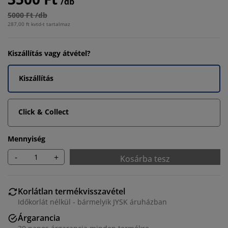
/db
5000 Ft /db
287,00 ft kvtd-t tartalmaz
Kiszállítás vagy átvétel?
Kiszállítás
Click & Collect
Mennyiség
-
+
Kosárba tesz
Korlátlan termékvisszavétel
Időkorlát nélkül - bármelyik JYSK áruházban
Árgarancia