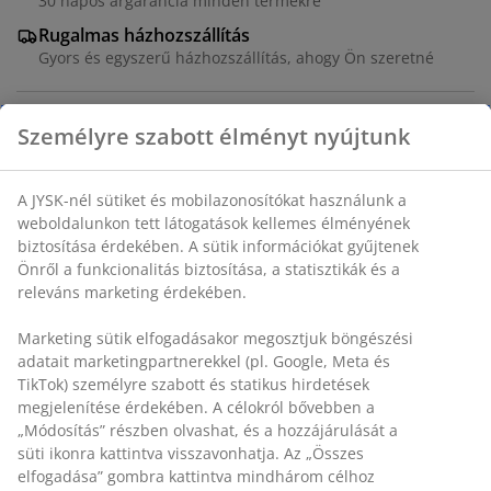
30 napos árgarancia minden termékre
Rugalmas házhozszállítás
Gyors és egyszerű házhozszállítás, ahogy Ön szeretné
Személyre szabott élményt nyújtunk
Művirág csokor színes, valósághű vadvirágok
keverékével. Élvezze az év minden napján a friss
virágok látványát, gondozás nélkül. A dizájn természet
A JYSK-nél sütiket és mobilazonosítókat használunk a
weboldalunkon tett látogatások kellemes élményének
által ihletett, hosszan tartó dekoratív hatást biztosít.
biztosítása érdekében. A sütik információkat gyűjtenek
MA60 cm
Önről a funkcionalitás biztosítása, a statisztikák és a
releváns marketing érdekében.
SKU: 4912317
Marketing sütik elfogadásakor megosztjuk böngészési
adatait marketingpartnerekkel (pl. Google, Meta és
TikTok) személyre szabott és statikus hirdetések
Részletes Adatok
megjelenítése érdekében. A célokról bővebben a
„Módosítás” részben olvashat, és a hozzájárulását a
süti ikonra kattintva visszavonhatja. Az „Összes
elfogadása” gombra kattintva mindhárom célhoz