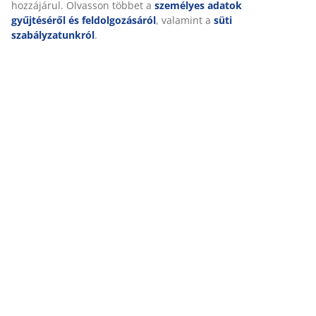
Értékelések
hozzájárul. Olvasson többet a
személyes adatok
gyűjtéséről és feldolgozásáról
, valamint a
süti
(
37
)
szabályzatunkról
.
Kiszállítás