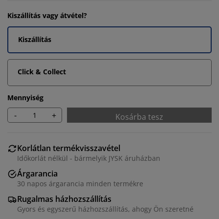
Kiszállítás vagy átvétel?
Kiszállítás
Click & Collect
Mennyiség
-
+
Kosárba tesz
Korlátlan termékvisszavétel
Időkorlát nélkül - bármelyik JYSK áruházban
Árgarancia
30 napos árgarancia minden termékre
Rugalmas házhozszállítás
Gyors és egyszerű házhozszállítás, ahogy Ön szeretné