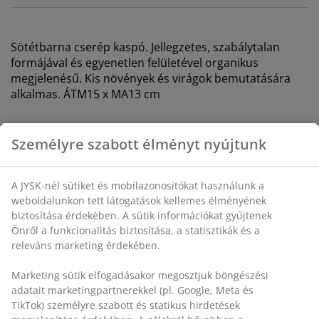
Sötétbarna cserép kaspó. Jellegzetes, szabálytalan
formájával és egyenetlen felületével organikus
megjelenésű. Kis növények és virágok bemutatására
alkalmas. ÁTM15 x MA13 cm
SKU: 4912930
Részletes Adatok
Személyre szabott élményt nyújtunk
Értékelések
(
0
)
A JYSK-nél sütiket és mobilazonosítókat használunk a
weboldalunkon tett látogatások kellemes élményének