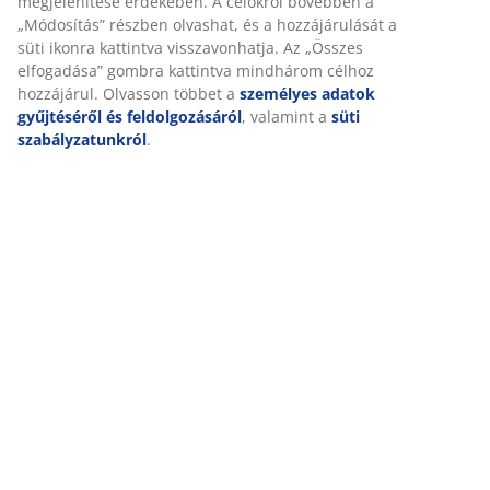
biztosítása érdekében. A sütik információkat gyűjtenek Önről
Kiszállítás
a funkcionalitás biztosítása, a statisztikák és a releváns
marketing érdekében.
Marketing sütik elfogadásakor megosztjuk böngészési adatait
marketingpartnerekkel (pl. Google, Meta és TikTok) személyre
szabott és statikus hirdetések megjelenítése érdekében. A
célokról bővebben a „Módosítás” részben olvashat, és a
hozzájárulását a süti ikonra kattintva visszavonhatja. Az
„Összes elfogadása” gombra kattintva mindhárom célhoz
hozzájárul. Olvasson többet a
személyes adatok gyűjtéséről
és feldolgozásáról
, valamint a
süti szabályzatunkról
.