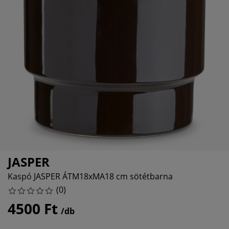
útorápolók és kiegészítők
ltéri világítás
epedők
gykeretek
lágítás
emping
uhásszekrények
gyalapok
áztartás
álószoba bútorok
gyrácsok
yerekszoba
yerek matracok
osási kiegészítők
yerekágyak
JASPER
Kaspó JASPER ÁTM18xMA18 cm sötétbarna
(
0
)
4500 Ft
/db