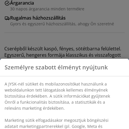
Árgarancia
30 napos árgarancia minden termékre
Rugalmas házhozszállítás
Gyors és egyszerű házhozszállítás, ahogy Ön szeretné
Cserépből készült kaspó, fényes, sötétbarna felülettel.
Egyszerű, hengeres formája klasszikus és visszafogott
hangulatot áraszt, amely ideális kedvenc
Személyre szabott élményt nyújtunk
szobanövényei bemutatására. ÁTM18 x MA18 cm
SKU: 4912935
A JYSK-nél sütiket és mobilazonosítókat használunk a
weboldalunkon tett látogatások kellemes élményének
biztosítása érdekében. A sütik információkat gyűjtenek
Önről a funkcionalitás biztosítása, a statisztikák és a
Részletes Adatok
releváns marketing érdekében.
Marketing sütik elfogadásakor megosztjuk böngészési
adatait marketingpartnerekkel (pl. Google, Meta és