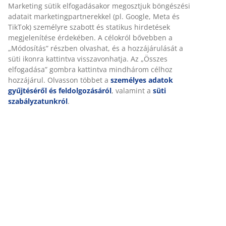
Részletes Adatok
Értékelések
(
56
)
Személyre szabott élményt nyújtunk
Kiszállítás
A JYSK-nél sütiket és mobilazonosítókat használunk a weboldal
tett látogatások kellemes élményének biztosítása érdekében. A s
információkat gyűjtenek Önről a funkcionalitás biztosítása, a
statisztikák és a releváns marketing érdekében.
Marketing sütik elfogadásakor megosztjuk böngészési adatait
marketingpartnerekkel (pl. Google, Meta és TikTok) személyre sz
és statikus hirdetések megjelenítése érdekében. A célokról bőv
„Módosítás” részben olvashat, és a hozzájárulását a süti ikonra