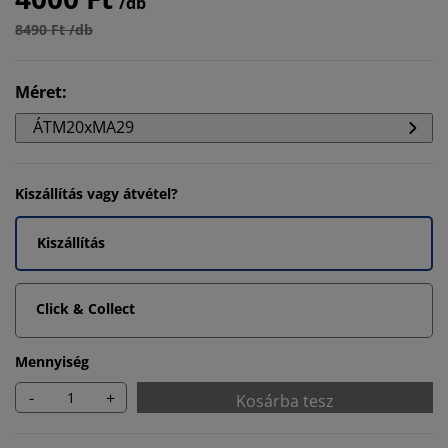
/db
8490 Ft /db
Méret
:
ÁTM20xMA29
Kiszállítás vagy átvétel?
Kiszállítás
Click & Collect
Mennyiség
-
+
Kosárba tesz