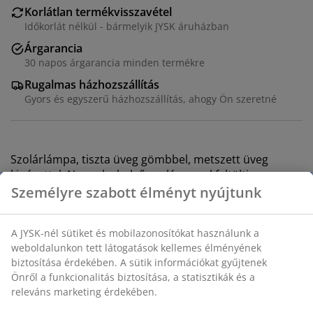
Korlátlan termékvisszavétel
Időkorlát nélkül - bármelyik JYSK áruházban
Árgarancia
30 napos árgarancia minden termékre
Rugalmas házhozszállítás
Gyors és egyszerű házhozszállítás, ahogy Ön szeretné
Szolárlámpa, tiszta üveg gömbbel, metszett üveg
kinézettel. Nappal a belső szolár panel feltölti az
akkumulátort, alkonyatkor pedig a lámpa
automatikusan világít. A lámpa egy lándzsán
helyezkedik el, amely könnyen a földbe helyezhető.
ÁTM20 x MA29 cm
SKU: 6425013