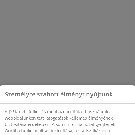
Személyre szabott élményt nyújtunk
A JYSK-nél sütiket és mobilazonosítókat használunk a
weboldalunkon tett látogatások kellemes élményének
biztosítása érdekében. A sütik információkat gyűjtenek
Önről a funkcionalitás biztosítása, a statisztikák és a