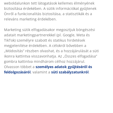
biztosítása érdekében. A sütik információkat gyűjtenek
Gyors és egyszerű házhozszállítás, ahogy Ön szeretné
Önről a funkcionalitás biztosítása, a statisztikák és a
releváns marketing érdekében.
Marketing sütik elfogadásakor megosztjuk böngészési
Luxus minőségű párna strapabíró, struktur-szövött
adatait marketingpartnerekkel (pl. Google, Meta és
huzattal. Szék üléshez. 48x49x6 cm
TikTok) személyre szabott és statikus hirdetések
megjelenítése érdekében. A célokról bővebben a
SKU: 3700382
„Módosítás” részben olvashat, és a hozzájárulását a
süti ikonra kattintva visszavonhatja. Az „Összes
elfogadása” gombra kattintva mindhárom célhoz
hozzájárul. Olvasson többet a
személyes adatok
Részletes Adatok
gyűjtéséről és feldolgozásáról
, valamint a
süti
szabályzatunkról
.
Értékelések
(
4
)