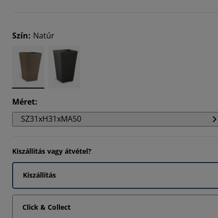
8571%
Szín
:
Natúr
8571%
Méret
:
SZ31xH31xMA50
Kiszállítás vagy átvétel?
Kiszállítás
Click & Collect