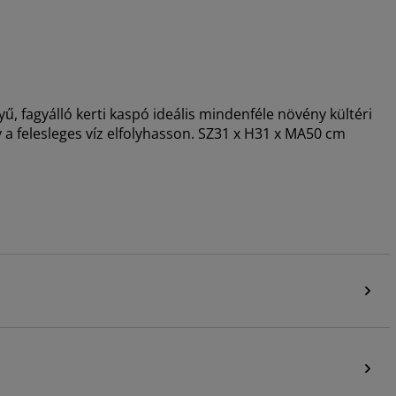
yű, fagyálló kerti kaspó ideális mindenféle növény kültéri
y a felesleges víz elfolyhasson. SZ31 x H31 x MA50 cm