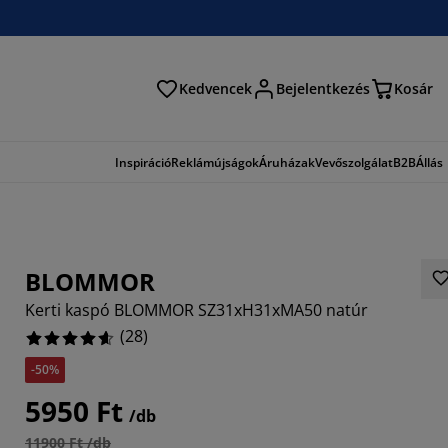
Kedvencek
Bejelentkezés
Kosár
és
Inspiráció
Reklámújságok
Áruházak
Vevőszolgálat
B2B
Állás
BLOMMOR
Kerti kaspó BLOMMOR SZ31xH31xMA50 natúr
(
28
)
-50%
5714%
5950 Ft
/db
5714%
11900 Ft /db