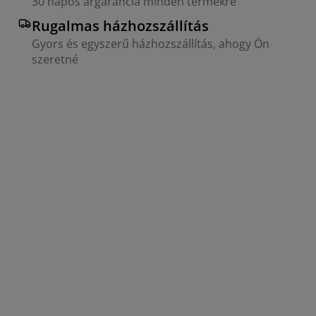
30 napos árgarancia minden termékre
Rugalmas házhozszállítás
Gyors és egyszerű házhozszállítás, ahogy Ön
szeretné