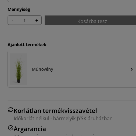
Mennyiség
-
+
Kosárba tesz
Ajánlott termékek
Műnövény
Korlátlan termékvisszavétel
Időkorlát nélkül - bármelyik JYSK áruházban
Árgarancia