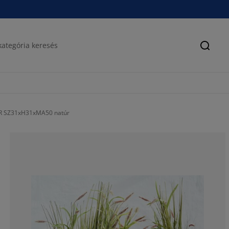
Keres
R SZ31xH31xMA50 natúr
82.1428571428
10.71428571428