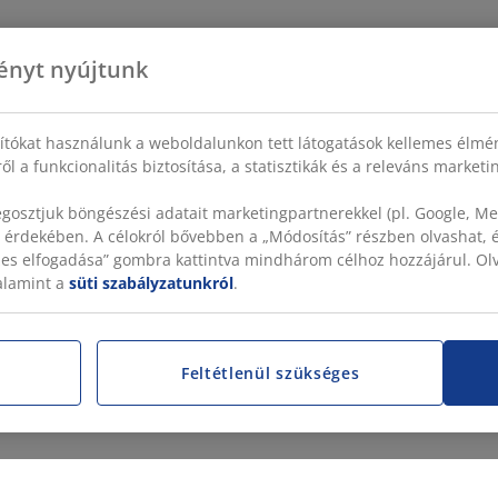
ényt nyújtunk
sítókat használunk a weboldalunkon tett látogatások kellemes élmé
ől a funkcionalitás biztosítása, a statisztikák és a releváns market
gosztjuk böngészési adatait marketingpartnerekkel (pl. Google, Met
 érdekében. A célokról bővebben a „Módosítás” részben olvashat, és
szes elfogadása” gombra kattintva mindhárom célhoz hozzájárul. O
valamint a
süti szabályzatunkról
.
Feltétlenül szükséges