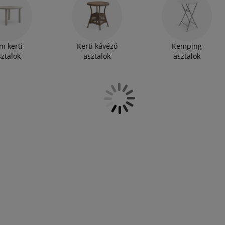
s nagy, sőt, vendéglapokkal felszerelt, bővíthető
sének és igényeinek megfelelő darabot.
ti székeket is vásárolhat -
m kerti
Kerti kávézó
Kemping
sztalok
asztalok
asztalok