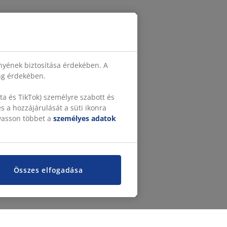
nyének biztosítása érdekében. A
ing érdekében.
a és TikTok) személyre szabott és
 a hozzájárulását a süti ikonra
lvasson többet a
személyes adatok
Összes elfogadása