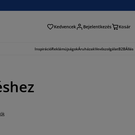
Kedvencek
Bejelentkezés
Kosár
és
Inspiráció
Reklámújságok
Áruházak
Vevőszolgálat
B2B
Állás
éshez
iók