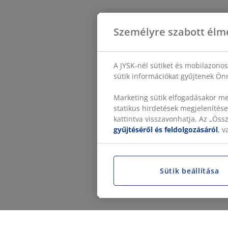
Személyre szabott élm
A JYSK-nél sütiket és mobilazono
sütik információkat gyűjtenek Önr
Marketing sütik elfogadásakor me
statikus hirdetések megjelenítése
kattintva visszavonhatja. Az „Ös
gyűjtéséről és feldolgozásáról
, 
Sütik beállítása