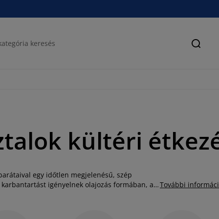
Keres
talok kültéri étkez
 barátaival egy időtlen megjelenésű, szép
 karbantartást igényelnek olajozás formában, a
További informác
güket és tartósságukat. A JYSK választékában
tve számos olyan modell is, amelynél a keményfa
Asztalaink többsége tömör teakfa,
eukaliptusz vagy