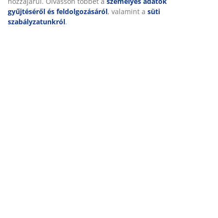
hozzájárul. Olvasson többet a
személyes adatok
gyűjtéséről és feldolgozásáról
, valamint a
süti
szabályzatunkról
.