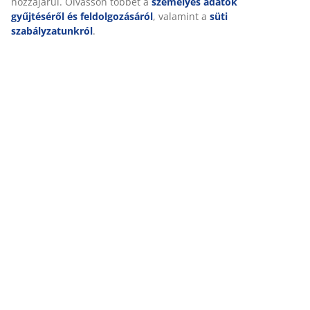
hozzájárul. Olvasson többet a
személyes adatok
gyűjtéséről és feldolgozásáról
, valamint a
süti
szabályzatunkról
.