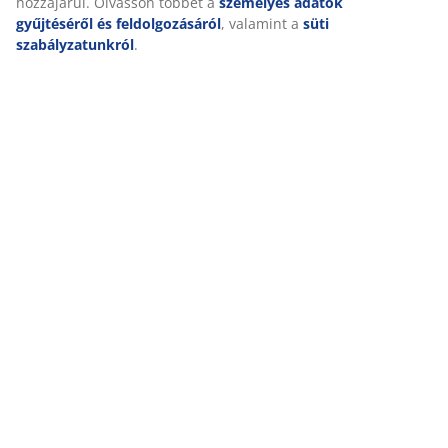
hozzájárul. Olvasson többet a
személyes adatok
gyűjtéséről és feldolgozásáról
, valamint a
süti
szabályzatunkról
.