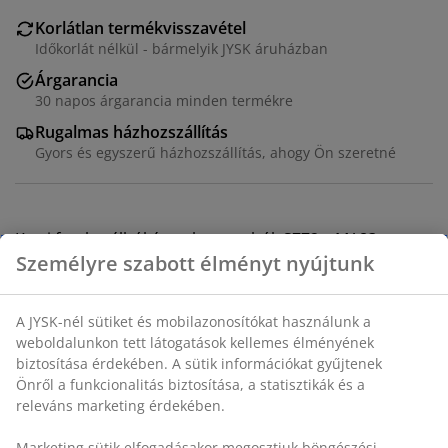
Korlátlan termékvisszavétel
Időkorlát nélkül - bármelyik JYSK áruházban
Árgarancia
30 napos árgarancia minden termékre
Rugalmas házhozszállítás
Gyors és egyszerű házhozszállítás, ahogy Ön szeretné
Kerti fotel acélból és polyrattanból. SZ72 x MA83 x
MÉ80 cm
SKU: 3726102
Személyre szabott élményt nyújtunk
Összeszerelési útmutató
A JYSK-nél sütiket és mobilazonosítókat használunk a
weboldalunkon tett látogatások kellemes élményének
Részletes Adatok
biztosítása érdekében. A sütik információkat gyűjtenek