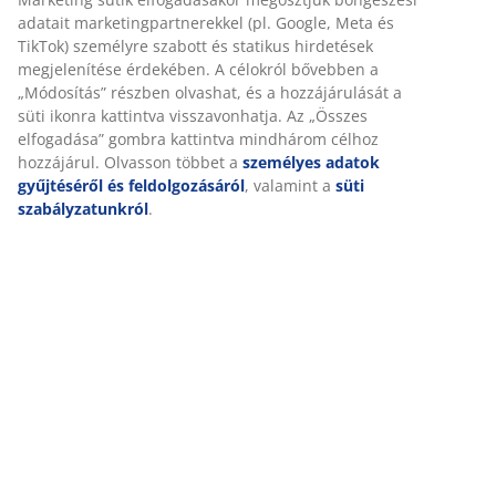
Önről a funkcionalitás biztosítása, a statisztikák és a
releváns marketing érdekében.
Értékelések
Marketing sütik elfogadásakor megosztjuk böngészési
(
9
)
adatait marketingpartnerekkel (pl. Google, Meta és TikTok)
személyre szabott és statikus hirdetések megjelenítése
érdekében. A célokról bővebben a „Módosítás” részben
olvashat, és a hozzájárulását a süti ikonra kattintva
Kiszállítás
visszavonhatja. Az „Összes elfogadása” gombra kattintva
mindhárom célhoz hozzájárul. Olvasson többet a
személyes adatok gyűjtéséről és feldolgozásáról
,
valamint a
süti szabályzatunkról
.