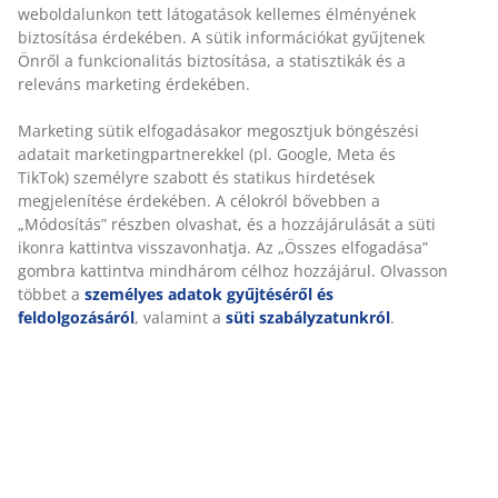
Kerti szék acélból és polyrattanból. SZ72 x MA83 x MÉ80
releváns marketing érdekében.
cm
Marketing sütik elfogadásakor megosztjuk böngészési
SKU: 3725025
adatait marketingpartnerekkel (pl. Google, Meta és
TikTok) személyre szabott és statikus hirdetések
Összeszerelési útmutató
megjelenítése érdekében. A célokról bővebben a
„Módosítás” részben olvashat, és a hozzájárulását a
süti ikonra kattintva visszavonhatja. Az „Összes
elfogadása” gombra kattintva mindhárom célhoz
Részletes Adatok
hozzájárul. Olvasson többet a
személyes adatok
gyűjtéséről és feldolgozásáról
, valamint a
süti
szabályzatunkról
.
Értékelések
(
15
)
Kiszállítás