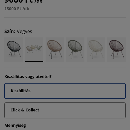
/db
15000 Ft /db
Szín
:
Vegyes
Kiszállítás vagy átvétel?
Kiszállítás
Click & Collect
Mennyiség