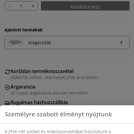
-
+
Kosárba tesz
Ajánlott termékek
Kiegészítők
Korlátlan termékvisszavétel
Időkorlát nélkül - bármelyik JYSK áruházban
Árgarancia
30 napos árgarancia minden termékre
Személyre szabott élményt nyújtunk
Rugalmas házhozszállítás
Gyors és egyszerű házhozszállítás, ahogy Ön szeretné
A JYSK-nél sütiket és mobilazonosítókat használunk a
weboldalunkon tett látogatások kellemes élményének
biztosítása érdekében. A sütik információkat gyűjtenek
Önről a funkcionalitás biztosítása, a statisztikák és a