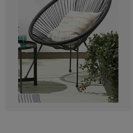
3.614457831325
4.016064257028
10.24096385542