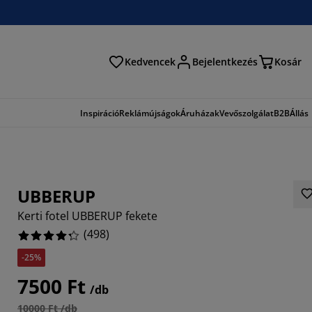
Kedvencek
Bejelentkezés
Kosár
és
Inspiráció
Reklámújságok
Áruházak
Vevőszolgálat
B2B
Állás
UBBERUP
Kerti fotel UBBERUP fekete
(
498
)
-25%
023%
7500 Ft
/db
658%
10000 Ft /db