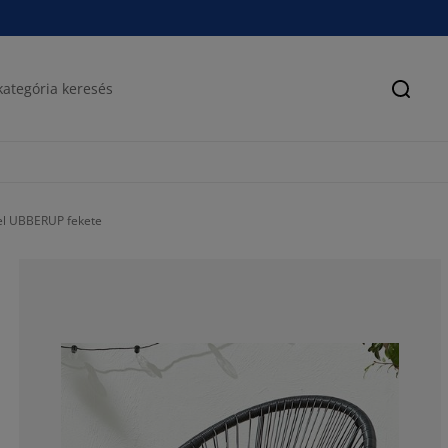
Keres
tel UBBERUP fekete
72.89156626506
9.236947791164