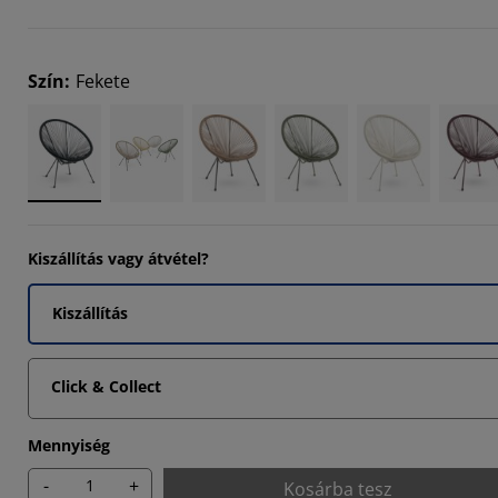
301%
113%
Szín
:
Fekete
1686%
Kiszállítás vagy átvétel?
Kiszállítás
Click & Collect
Mennyiség
-
+
Kosárba tesz