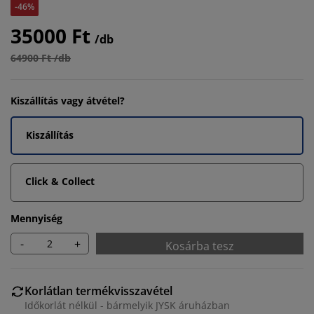
-46%
35000 Ft
/db
64900 Ft /db
Kiszállítás vagy átvétel?
Kiszállítás
Click & Collect
Mennyiség
-
+
Kosárba tesz
Korlátlan termékvisszavétel
Időkorlát nélkül - bármelyik JYSK áruházban