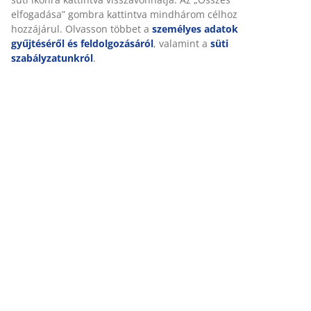
elfogadása” gombra kattintva mindhárom célhoz
(
3
)
hozzájárul. Olvasson többet a
személyes adatok
gyűjtéséről és feldolgozásáról
, valamint a
süti
szabályzatunkról
.
A márkáról
Kiszállítás