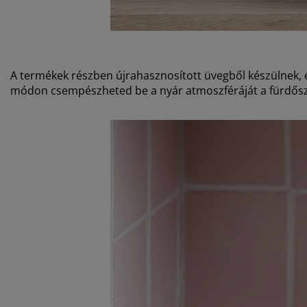
A termékek részben újrahasznosított üvegből készülnek, é
módon csempészheted be a nyár atmoszféráját a fürdős