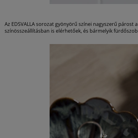
Az EDSVALLA sorozat gyönyörű színei nagyszerű párost a
színösszeállításban is elérhetőek, és bármelyik fürdősz