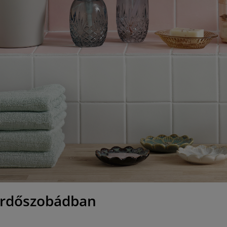
fürdőszobádban