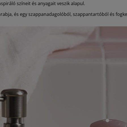
piráló színeit és anyagait veszik alapul.
arabja, és egy szappanadagolóból, szappantartóból és fogkef
open