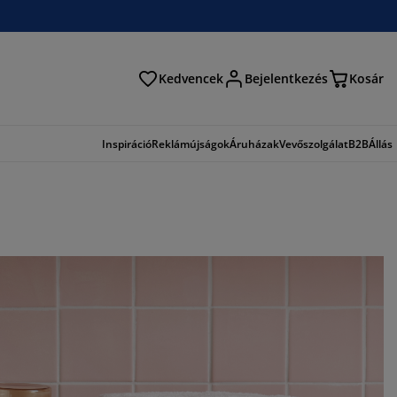
Kedvencek
Bejelentkezés
Kosár
és
Inspiráció
Reklámújságok
Áruházak
Vevőszolgálat
B2B
Állás