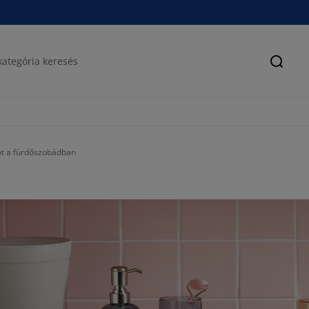
Keres
ot a fürdőszobádban