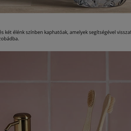
s két élénk színben kaphatóak, amelyek segítségével vissz
zobádba.