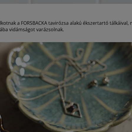
lkotnak a FORSBACKA tavirózsa alakú ékszertartó tálkáival
obába vidámságot varázsolnak.