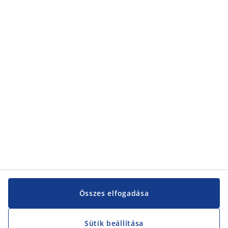
Kategóriák
Kategóriák
Vevőszolgálat
Vevőszolgálat
JYSK
JYSK
KÖZPONTI IRODA
JYSK követése
Összes elfogadása
Sütik beállítása