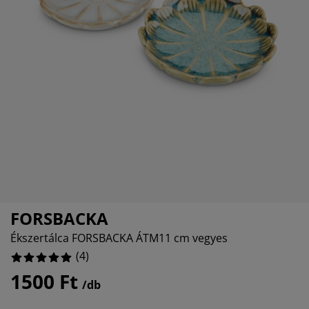
útorápolók és kiegészítők
ltéri világítás
epedők
gykeretek
lágítás
emping
uhásszekrények
gyalapok
áztartás
álószoba bútorok
gyrácsok
yerekszoba
yerek matracok
osási kiegészítők
yerekágyak
FORSBACKA
Ékszertálca FORSBACKA ÁTM11 cm vegyes
(
4
)
1500 Ft
/db