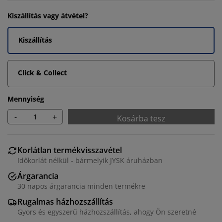
Kiszállítás vagy átvétel?
Kiszállítás
Click & Collect
Mennyiség
-
+
Kosárba tesz
Korlátlan termékvisszavétel
Időkorlát nélkül - bármelyik JYSK áruházban
Árgarancia
30 napos árgarancia minden termékre
Rugalmas házhozszállítás
Gyors és egyszerű házhozszállítás, ahogy Ön szeretné