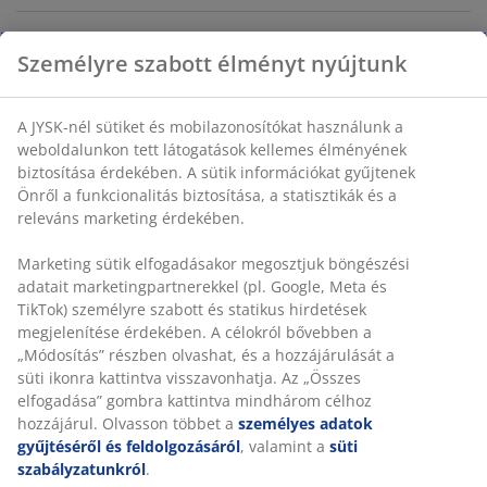
Személyre szabott élményt nyújtunk
SKU: 2764400
A JYSK-nél sütiket és mobilazonosítókat használunk a
weboldalunkon tett látogatások kellemes élményének
Részletes Adatok
biztosítása érdekében. A sütik információkat gyűjtenek
Önről a funkcionalitás biztosítása, a statisztikák és a
releváns marketing érdekében.
Értékelések
Marketing sütik elfogadásakor megosztjuk böngészési
(
4
)
adatait marketingpartnerekkel (pl. Google, Meta és
TikTok) személyre szabott és statikus hirdetések
megjelenítése érdekében. A célokról bővebben a
„Módosítás” részben olvashat, és a hozzájárulását a
Kiszállítás
süti ikonra kattintva visszavonhatja. Az „Összes
elfogadása” gombra kattintva mindhárom célhoz
hozzájárul. Olvasson többet a
személyes adatok
gyűjtéséről és feldolgozásáról
, valamint a
süti
szabályzatunkról
.