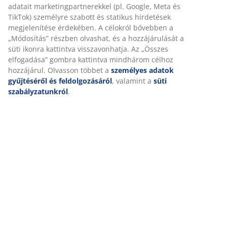
adatait marketingpartnerekkel (pl. Google, Meta és
TikTok) személyre szabott és statikus hirdetések
megjelenítése érdekében. A célokról bővebben a
„Módosítás” részben olvashat, és a hozzájárulását a
süti ikonra kattintva visszavonhatja. Az „Összes
elfogadása” gombra kattintva mindhárom célhoz
open
hozzájárul. Olvasson többet a
személyes adatok
gyűjtéséről és feldolgozásáról
, valamint a
süti
szabályzatunkról
.
MINDIG
ALACSONY ÁR
RANDERUP
Sarokasztal
RANDERUP