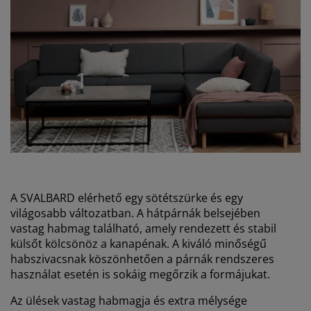
A SVALBARD elérhető egy sötétszürke és egy
világosabb változatban. A hátpárnák belsejében
vastag habmag található, amely rendezett és stabil
külsőt kölcsönöz a kanapénak. A kiváló minőségű
habszivacsnak köszönhetően a párnák rendszeres
használat esetén is sokáig megőrzik a formájukat.
Az ülések vastag habmagja és extra mélysége