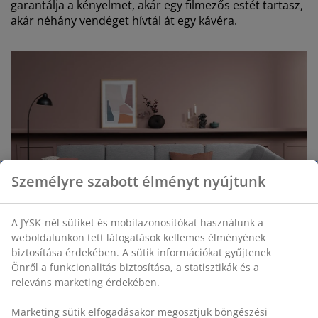
garantálja a kényelmet, akár egy filmezős estét tartasz,
akár néhány vendéget hívtál át egy kávéra.
Személyre szabott élményt nyújtunk
A JYSK-nél sütiket és mobilazonosítókat használunk a
weboldalunkon tett látogatások kellemes élményének
biztosítása érdekében. A sütik információkat gyűjtenek
Önről a funkcionalitás biztosítása, a statisztikák és a
releváns marketing érdekében.
Marketing sütik elfogadásakor megosztjuk böngészési