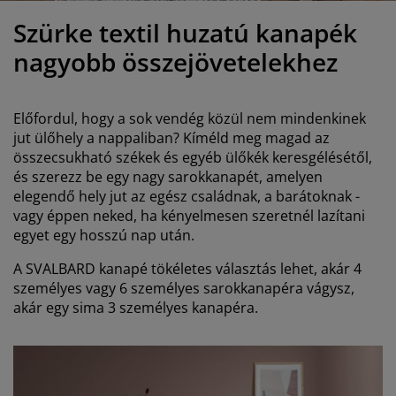
útorápolók és kiegészítők
ltéri világítás
epedők
gykeretek
lágítás
Szürke textil huzatú kanapék
emping
uhásszekrények
gyalapok
áztartás
nagyobb összejövetelekhez
álószoba bútorok
gyrácsok
yerekszoba
Előfordul, hogy a sok vendég közül nem mindenkinek
yerek matracok
osási kiegészítők
jut ülőhely a nappaliban? Kíméld meg magad az
összecsukható székek és egyéb ülőkék keresgélésétől,
és szerezz be egy nagy sarokkanapét, amelyen
yerekágyak
elegendő hely jut az egész családnak, a barátoknak -
vagy éppen neked, ha kényelmesen szeretnél lazítani
egyet egy hosszú nap után.
A SVALBARD kanapé tökéletes választás lehet, akár 4
személyes vagy 6 személyes sarokkanapéra vágysz,
akár egy sima 3 személyes kanapéra.