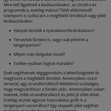
Mire kell figyelned a kiválasztásakor, az úticélra és
programokra, esetleg másra? Több eldöntendő
szempont is szóba jön a megfelelő törülköző vagy pléd
kiválasztásakor:
Hányan lesztek a nyaraláson/kiránduláson?
Terveztek fürdeni is, vagy csak pihenni a
tengerparton?
Milyen más dolgokat viszel?
Estébe nyúlóan fogtok maradni?
Ezek segíthetnek végiggondolni a lehetőségeidet és
meghozni a megfelelő döntést. Amennyiben úszni
tervezel, egy strandtörülköző feltétlenül szükséges,
hogy megszárítkozz a fürdés után. Amennyiben sokan
mentek, több strandtörülköző és pléd jó ötlet lehet.
Esetleg visztek egyszer használatos grillt is a
tengerparti vacsorához? Egy steppelt pléd segíthet
melegen maradni ha a nap már lement.