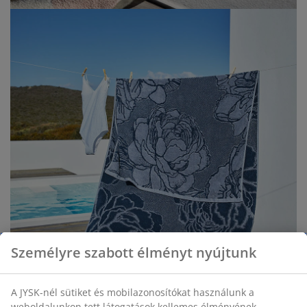
Személyre szabott élményt nyújtunk
A JYSK-nél sütiket és mobilazonosítókat használunk a
weboldalunkon tett látogatások kellemes élményének