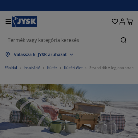
Ágyak és matracok
Lakberendezés
Dolgozószoba
Fürdőszoba
Függönyök
Hálószoba
Előszoba
Nappali
Tárolás
Étkező
Kert
Keres
sszes mutatása
sszes mutatása
sszes mutatása
sszes mutatása
sszes mutatása
sszes mutatása
sszes mutatása
sszes mutatása
sszes mutatása
sszes mutatása
sszes mutatása
Válassza ki JYSK áruházát
atracok
ugós matracok
örölközők
olgozószoba bútorok
anapék
sztalok
uhásszekrények
lőszobabútorok
észfüggönyök
erti bútor
ekoráció
Főoldal
Inspiráció
Kültér
Kültéri élet
Strandidő: A legjobb strandt
gyak
abszivacs matracok
xtíliák
árolás
zékek
zékek
ároló bútorok
falra
olós függönyök
erti párnák
xtíliák
zúnyoghálók
árnatároló ládák
aplanok
ontinentális ágyak
ürdőszobai kiegészítők
sztalok
árolás
lőszoba bútorok
csi tárolók
z asztalra
lakfólia
erti Árnyékolók
útorápolók és kiegészítők
árnák
ekvőbetétek
osási kiegészítők
árolás
csi tárolók
xtíliák
falra
iegészítők
rti Kiegészítők
V-állványok
útorápolók és kiegészítők
gynemű
atracvédők
onyha