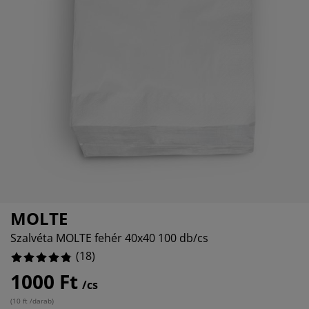
útorápolók és kiegészítők
ltéri világítás
epedők
gykeretek
lágítás
emping
uhásszekrények
gyalapok
áztartás
álószoba bútorok
gyrácsok
yerekszoba
5%
yerek matracok
osási kiegészítők
yerekágyak
MOLTE
Szalvéta MOLTE fehér 40x40 100 db/cs
(
18
)
1000 Ft
/cs
(
10 ft /darab
)