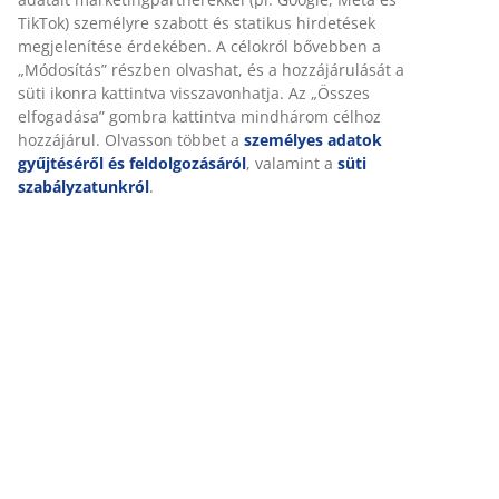
adatait marketingpartnerekkel (pl. Google, Meta és
TikTok) személyre szabott és statikus hirdetések
Értékelések
megjelenítése érdekében. A célokról bővebben a
(
18
)
„Módosítás” részben olvashat, és a hozzájárulását a süti
ikonra kattintva visszavonhatja. Az „Összes elfogadása”
gombra kattintva mindhárom célhoz hozzájárul.
Olvasson többet a
személyes adatok gyűjtéséről és
Kiszállítás
feldolgozásáról
, valamint a
süti szabályzatunkról
.