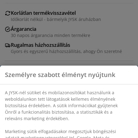
Korlátlan termékvisszavétel
Időkorlát nélkül - bármelyik JYSK áruházban
Árgarancia
30 napos árgarancia minden termékre
Rugalmas házhozszállítás
Gyors és egyszerű házhozszállítás, ahogy Ön szeretné
Fehér papírszalvéták bármilyen alkalomhoz. Ezek a
szalvéták eleganciát adnak bármilyen terítékhez. 100
Személyre szabott élményt nyújtunk
db/csomag. SZ40 x H40 cm.
A JYSK-nél sütiket és mobilazonosítókat használunk a
SKU: 4974600
weboldalunkon tett látogatások kellemes élményének
biztosítása érdekében. A sütik információkat gyűjtenek
Önről a funkcionalitás biztosítása, a statisztikák és a
releváns marketing érdekében.
Részletes Adatok
Marketing sütik elfogadásakor megosztjuk böngészési