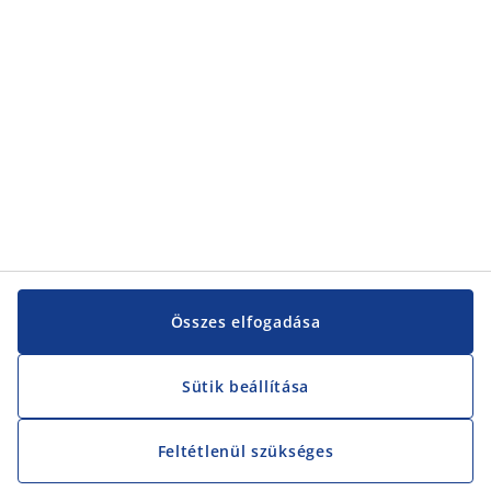
Vevőszolgálat
Vevőszolgálat
JYSK
JYSK
KÖZPONTI IRODA
JYSK követése
Összes elfogadása
Sütik beállítása
Feltétlenül szükséges