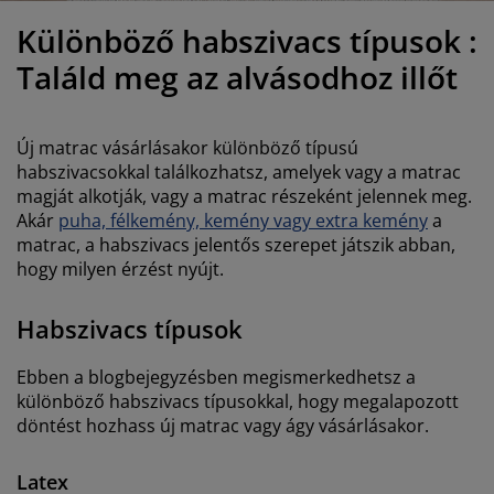
útorápolók és kiegészítők
ltéri világítás
epedők
gykeretek
lágítás
Különböző habszivacs típusok :
emping
uhásszekrények
gyalapok
áztartás
Találd meg az alvásodhoz illőt
álószoba bútorok
gyrácsok
yerekszoba
Új matrac vásárlásakor különböző típusú
yerek matracok
osási kiegészítők
habszivacsokkal találkozhatsz, amelyek vagy a matrac
magját alkotják, vagy a matrac részeként jelennek meg.
Akár
puha, félkemény, kemény vagy extra kemény
a
yerekágyak
matrac, a habszivacs jelentős szerepet játszik abban,
hogy milyen érzést nyújt.
Habszivacs típusok
Ebben a blogbejegyzésben megismerkedhetsz a
különböző habszivacs típusokkal, hogy megalapozott
döntést hozhass új matrac vagy ágy vásárlásakor.
Latex