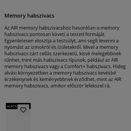
Memory habszivacs
Az AIR memory habszivacshoz hasonlóan a memory
habszivacs pontosan követi a tested formáját.
Egyenletesen elosztja a testsúlyt, ami segít levenni a
nyomást az izmokról és ízületekről. Mivel a memory
habszivacs zárt cellás szerkezetű, kissé melegebbnek
tűnhet, mint más habszivacs típusok, például az AIR
memory habszivacs vagy a Comfort+ habszivacs. Hideg
alvási környezetben a memory habszivacs kevésbé
érzékenynek és keményebbnek érződhet, mint az AIR
memory habszivacs, amikor először lefekszel rá.
MINDIG
ALACSONY ÁR