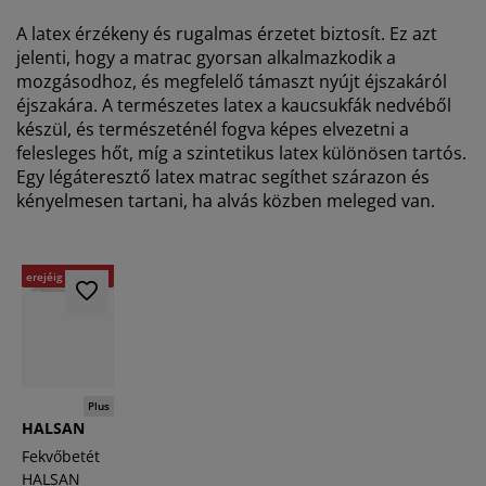
A latex érzékeny és rugalmas érzetet biztosít. Ez azt
jelenti, hogy a matrac gyorsan alkalmazkodik a
mozgásodhoz, és megfelelő támaszt nyújt éjszakáról
éjszakára. A természetes latex a kaucsukfák nedvéből
készül, és természeténél fogva képes elvezetni a
felesleges hőt, míg a szintetikus latex különösen tartós.
Egy légáteresztő latex matrac segíthet szárazon és
kényelmesen tartani, ha alvás közben meleged van.
-74%
A készlet
erejéig
Plus
HALSAN
Fekvőbetét
HALSAN