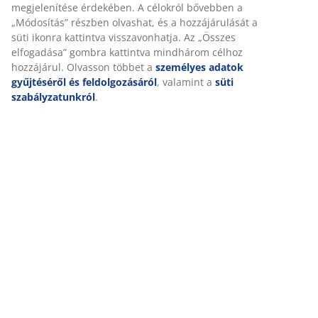
megjelenítése érdekében. A célokról bővebben a
egészében.
„Módosítás” részben olvashat, és a hozzájárulását a
süti ikonra kattintva visszavonhatja. Az „Összes
elfogadása” gombra kattintva mindhárom célhoz
hozzájárul. Olvasson többet a
személyes adatok
Zselés habszivacs
gyűjtéséről és feldolgozásáról
, valamint a
süti
szabályzatunkról
.
A zselés habszivacs alkalmazkodik a testedhez, így
kényelmesen belesimulsz a matracba. Egyenletesen
elosztja a testsúlyodat, ami segít levenni a nyomást az
izmaidról és ízületeidről. A nyitott cellás szerkezet és a
zselégyöngyök a habszivacsban fokozzák a légáramlást
és elvezetik a felesleges hőt. Ezért jó választás, ha
meleged szokott lenni alvás közben.
Hideghab szivacs
A tartós hideghab szivacs rugalmas és elasztikus
matracot biztosít. Nagy sűrűségű és hosszú
élettartamú. Nyitott cellás szerkezete miatt jobban