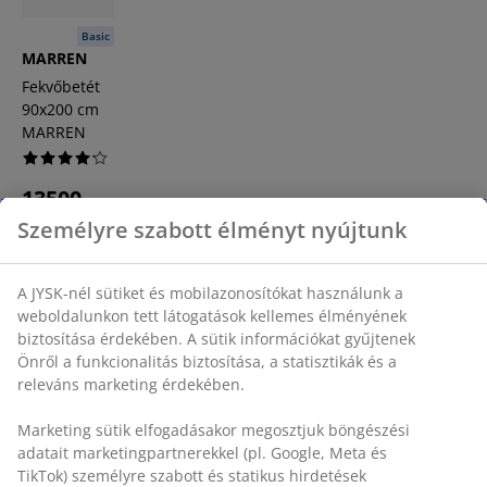
Basic
MARREN
Fekvőbetét
90x200 cm
MARREN
13500
Személyre szabott élményt nyújtunk
Ft
/db
+ További
méretek
A JYSK-nél sütiket és mobilazonosítókat használunk a
weboldalunkon tett látogatások kellemes élményének
biztosítása érdekében. A sütik információkat gyűjtenek
Comfort+ habszivacs
Önről a funkcionalitás biztosítása, a statisztikák és a
releváns marketing érdekében.
A Comfort+ habszivacs idomul a testedhez, és extra
Marketing sütik elfogadásakor megosztjuk böngészési
puha, kényelmes és alátámasztó réteget biztosít. A
adatait marketingpartnerekkel (pl. Google, Meta és
rugalmas habszivacs nyitott cellás szerkezettel
TikTok) személyre szabott és statikus hirdetések
rendelkezik, amely fokozza a légáramlást a matrac