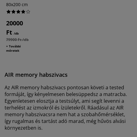
80x200 cm
20000
Ft
/db
79900 Ft /db
+ További
méretek
AIR memory habszivacs
Az AIR memory habszivacs pontosan követi a tested
formáját, így kényelmesen belesüppedsz a matracba.
Egyenletesen elosztja a testsúlyt, ami segít levenni a
terhelést az izmokról és ízületekről. Ráadásul az AIR
memory habszivacsra nem hat a szobahőmérséklet,
így rugalmas és tartást adó marad, még hűvös alvási
környezetben is.