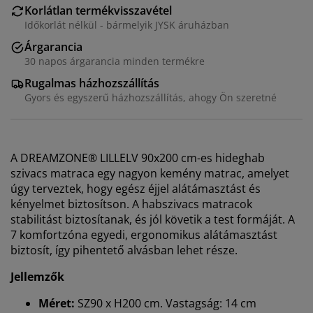
Korlátlan termékvisszavétel
Időkorlát nélkül - bármelyik JYSK áruházban
Árgarancia
30 napos árgarancia minden termékre
Rugalmas házhozszállítás
Gyors és egyszerű házhozszállítás, ahogy Ön szeretné
A DREAMZONE® LILLELV 90x200 cm-es hideghab
szivacs matraca egy nagyon kemény matrac, amelyet
úgy terveztek, hogy egész éjjel alátámasztást és
kényelmet biztosítson. A habszivacs matracok
stabilitást biztosítanak, és jól követik a test formáját. A
7 komfortzóna egyedi, ergonomikus alátámasztást
biztosít, így pihentető alvásban lehet része.
Jellemzők
Méret:
SZ90 x H200 cm. Vastagság: 14 cm