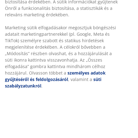
biztosítása érdekében. A sütik információkat gyűjtenek
kell lennie a matracnak, és fordítva. A matracnak
Önről a funkcionalitás biztosítása, a statisztikák és a
puhának vagy elég keménynek kell lennie ahhoz, hogy a
releváns marketing érdekében.
gerincét egyenes vonalban tartsa.
Marketing sütik elfogadásakor megosztjuk böngészési
Célzott alátámasztás
adatait marketingpartnerekkel (pl. Google, Meta és
A matracot úgy tervezték, hogy célzott alátámasztást
TikTok) személyre szabott és statikus hirdetések
nyújtson. 7 komfort zónára van osztva, amelyek
megjelenítése érdekében. A célokról bővebben a
mindegyike a test kulcsfontosságú területeit, például az
„Módosítás” részben olvashat, és a hozzájárulását a
csípőszakaszt és a vállakat támasztja alá. Ez célzott
süti ikonra kattintva visszavonhatja. Az „Összes
tartást és kiegyensúlyozott kényelmet biztosít egész
elfogadása” gombra kattintva mindhárom célhoz
éjszaka.
hozzájárul. Olvasson többet a
személyes adatok
gyűjtéséről és feldolgozásáról
, valamint a
süti
Hideghab szivacs
szabályzatunkról
.
A tartós hideghab szivacs rugalmas matracot biztosít.
Nagy sűrűségű és hosszú élettartamú. Nyitott cellás
szerkezete miatt jobban lélegzik, mint a hagyományos
poliéter habszivacs.
OEKO-TEX® STANDARD 100
Ez a matrac OEKO-TEX® STANDARD 100 tanúsítvánnyal
rendelkezik. Ez azt jelenti, hogy minden alkotóelemet,