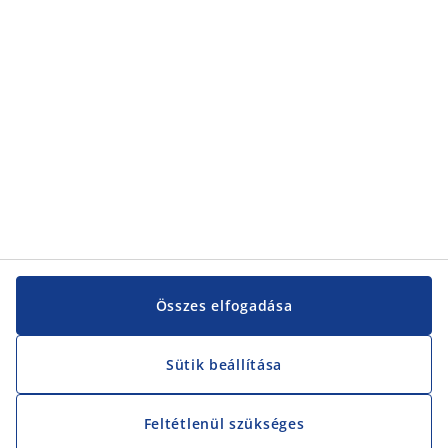
Kategóriák
Vevőszolgálat
Vevőszolgálat
JYSK
JYSK
KÖZPONTI IRODA
JYSK követése
Összes elfogadása
Sütik beállítása
Feltétlenül szükséges