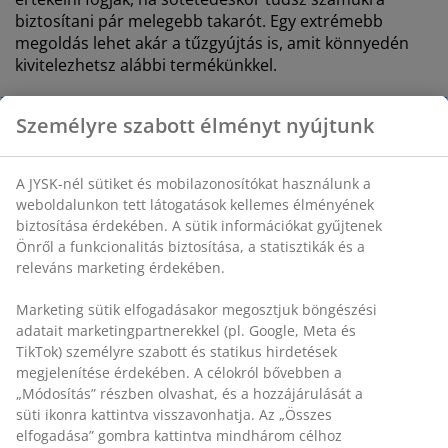
biztosítani pár melegebb takarót. Egy extrémebb
megoldás lehet akár a tűzgyújtás is, amit könnyedén
kivitelezhetsz alábbi termékünkkel.
Személyre szabott élményt nyújtunk
A JYSK-nél sütiket és mobilazonosítókat használunk a
weboldalunkon tett látogatások kellemes élményének
biztosítása érdekében. A sütik információkat gyűjtenek
Önről a funkcionalitás biztosítása, a statisztikák és a
releváns marketing érdekében.
Marketing sütik elfogadásakor megosztjuk böngészési
adatait marketingpartnerekkel (pl. Google, Meta és
3. A fények ragyogása
TikTok) személyre szabott és statikus hirdetések
megjelenítése érdekében. A célokról bővebben a
A gyertyák nagyszerűek ha igazán meghitt hangulatra
„Módosítás” részben olvashat, és a hozzájárulását a
vágysz. Tehetsz kisebb lámpásokat az asztalra,
süti ikonra kattintva visszavonhatja. Az „Összes
szolárlámpákat a földre, vagy akár égősorokat is a
elfogadása” gombra kattintva mindhárom célhoz
pavilon köré vagy a fára.