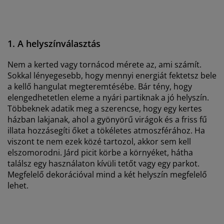
1. A helyszínválasztás
Nem a kerted vagy tornácod mérete az, ami számít.
Sokkal lényegesebb, hogy mennyi energiát fektetsz bele
a kellő hangulat megteremtésébe. Bár tény, hogy
elengedhetetlen eleme a nyári partiknak a jó helyszín.
Többeknek adatik meg a szerencse, hogy egy kertes
házban lakjanak, ahol a gyönyörű virágok és a friss fű
illata hozzásegíti őket a tökéletes atmoszférához. Ha
viszont te nem ezek közé tartozol, akkor sem kell
elszomorodni. Járd picit körbe a környéket, hátha
találsz egy használaton kívüli tetőt vagy egy parkot.
Megfelelő dekorációval mind a két helyszín megfelelő
lehet.