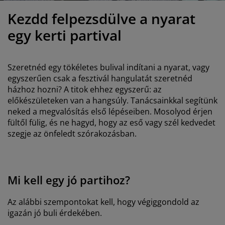
útorápolók és kiegészítők
ltéri világítás
epedők
gykeretek
lágítás
Kezdd felpezsdülve a nyarat
emping
uhásszekrények
gyalapok
áztartás
egy kerti partival
álószoba bútorok
gyrácsok
yerekszoba
Szeretnéd egy tökéletes bulival indítani a nyarat, vagy
yerek matracok
osási kiegészítők
egyszerűen csak a fesztivál hangulatát szeretnéd
házhoz hozni? A titok ehhez egyszerű: az
előkészületeken van a hangsúly. Tanácsainkkal segítünk
yerekágyak
neked a megvalósítás első lépéseiben. Mosolyod érjen
fültől fülig, és ne hagyd, hogy az eső vagy szél kedvedet
szegje az önfeledt szórakozásban.
Mi kell egy jó partihoz?
Az alábbi szempontokat kell, hogy végiggondold az
igazán jó buli érdekében.