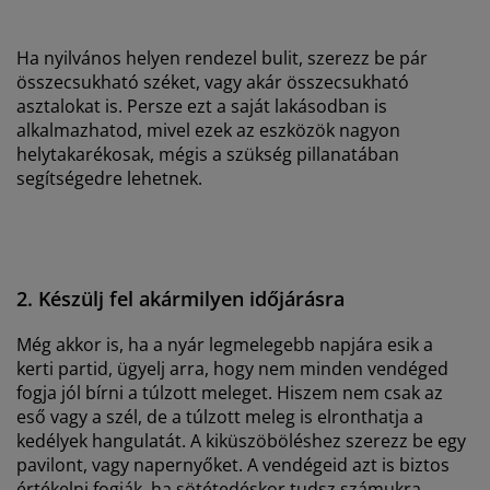
Ha nyilvános helyen rendezel bulit, szerezz be pár
összecsukható széket, vagy akár összecsukható
asztalokat is. Persze ezt a saját lakásodban is
alkalmazhatod, mivel ezek az eszközök nagyon
helytakarékosak, mégis a szükség pillanatában
segítségedre lehetnek.
2. Készülj fel akármilyen időjárásra
Még akkor is, ha a nyár legmelegebb napjára esik a
kerti partid, ügyelj arra, hogy nem minden vendéged
fogja jól bírni a túlzott meleget. Hiszem nem csak az
eső vagy a szél, de a túlzott meleg is elronthatja a
kedélyek hangulatát. A kiküszöböléshez szerezz be egy
pavilont, vagy napernyőket. A vendégeid azt is biztos
értékelni fogják, ha sötétedéskor tudsz számukra