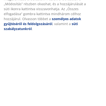
Valójában nincs egy kifejezett hygge recept. De vannak
„Módosítás” részben olvashat, és a hozzájárulását a
olyan összetevők, amik mindenképpen hozzátartoznak
süti ikonra kattintva visszavonhatja. Az „Összes
a hygge-hez:
elfogadása” gombra kattintva mindhárom célhoz
hozzájárul. Olvasson többet a
személyes adatok
Jó társaság
gyűjtéséről és feldolgozásáról
, valamint a
süti
szabályzatunkról
.
Kiváló ételek és italok
Kellemes környezet
Pihenés és jó közérzet
Kedvenc időtöltés és/vagy szórakozás
A hygge lényege, hogy ellazuljunk és elfelejtsük egy
időre minden gondunkat.
Tegye meghitté otthonát
A kellemes környezet egy fontos része a hygge