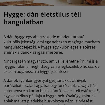
útorápolók és kiegészítők
ltéri világítás
epedők
gykeretek
lágítás
Hygge: dán életstílus téli
emping
uhásszekrények
gyalapok
áztartás
hangulatban
álószoba bútorok
gyrácsok
yerekszoba
yerek matracok
osási kiegészítők
A dán
hygge
egy absztrakt, de mindent átható
kulturális jelenség, ami egy nehezen megfogalmazható
hangulatot fejez ki. A hygge egy különleges életérzés,
yerekágyak
aminek a dánok az igazi mesterei.
Nincs igazán magyar szó, amivel le lehetne írni mi is a
hygge. Talán a meghittség van a legközelebb hozzá, de
ez sem adja vissza a hygge jelentését.
A dánok ilyenkor gyertyát gyújtanak és áthívják
barátaikat, családtagjaikat egy forró csokira vagy házi
süteményre a korán beköszöntő, szeles téli estéken. Ez
egy klasszikus példája a hygge-nek. Csakúgy, mint az
ablak mellett plédekbe burkolózva nézni a hóesést,