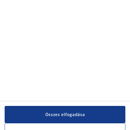
Kategóriák
Kategóriák
Vevőszolgálat
Vevőszolgálat
JYSK
JYSK
KÖZPONTI IRODA
JYSK követése
Összes elfogadása