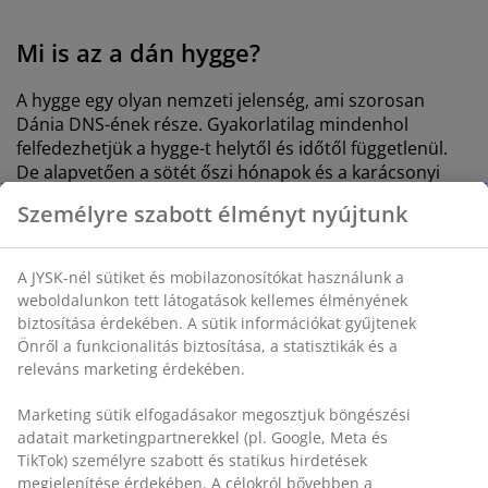
Mi is az a dán hygge?
A hygge egy olyan nemzeti jelenség, ami szorosan
Dánia DNS-ének része. Gyakorlatilag mindenhol
felfedezhetjük a hygge-t helytől és időtől függetlenül.
De alapvetően a sötét őszi hónapok és a karácsonyi
ünnepek a hygge fő időszaka. A sötét hideg
Személyre szabott élményt nyújtunk
hónapokban több időt tölt az ember otthon.
A dán hygge egy életmód. Nehéz más nyelvre
A JYSK-nél sütiket és mobilazonosítókat használunk a
lefordítani, mert a “hygge” valami egyedi és különleges.
weboldalunkon tett látogatások kellemes élményének
Ez nem azt jelenti, hogy a jelenség ne létezne más
biztosítása érdekében. A sütik információkat gyűjtenek
országokban is, de nincs egy olyan szó amivel ilyen jól
Önről a funkcionalitás biztosítása, a statisztikák és a
le lehetne írni ezt az életérzést, mint a hygge.
releváns marketing érdekében.
Marketing sütik elfogadásakor megosztjuk böngészési
adatait marketingpartnerekkel (pl. Google, Meta és
Hozzávalók a hygge-hez
TikTok) személyre szabott és statikus hirdetések
megjelenítése érdekében. A célokról bővebben a