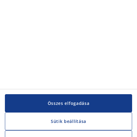
Kategóriák
Vevőszolgálat
Vevőszolgálat
JYSK
JYSK
KÖZPONTI IRODA
JYSK követése
Összes elfogadása
Sütik beállítása