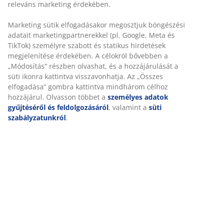
számukra a tábortüzek nosztalgikus illatát idézi még
releváns marketing érdekében.
gyerekkorból. Ezen oknál fogva a ROSENFINK tűzrakó
egy tökéletes választás mindazok számára, akik egy
Marketing sütik elfogadásakor megosztjuk böngészési
letisztult és elegáns fatüzelésű tűzrakóra vágynak.
adatait marketingpartnerekkel (pl. Google, Meta és
TikTok) személyre szabott és statikus hirdetések
megjelenítése érdekében. A célokról bővebben a
„Módosítás” részben olvashat, és a hozzájárulását a
süti ikonra kattintva visszavonhatja. Az „Összes
elfogadása” gombra kattintva mindhárom célhoz
hozzájárul. Olvasson többet a
személyes adatok
gyűjtéséről és feldolgozásáról
, valamint a
süti
szabályzatunkról
.
open