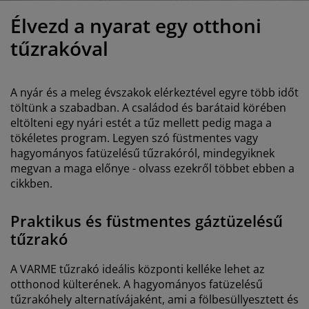
útorápolók és kiegészítők
ltéri világítás
epedők
gykeretek
lágítás
Élvezd a nyarat egy otthoni
emping
uhásszekrények
gyalapok
áztartás
tűzrakóval
álószoba bútorok
gyrácsok
yerekszoba
A nyár és a meleg évszakok elérkeztével egyre több időt
yerek matracok
osási kiegészítők
töltünk a szabadban. A családod és barátaid körében
eltölteni egy nyári estét a tűz mellett pedig maga a
tökéletes program. Legyen szó füstmentes vagy
yerekágyak
hagyományos fatüzelésű tűzrakóról, mindegyiknek
megvan a maga előnye - olvass ezekről többet ebben a
cikkben.
Praktikus és füstmentes gáztüzelésű
tűzrakó
A VARME tűzrakó ideális központi kelléke lehet az
otthonod külterének. A hagyományos fatüzelésű
tűzrakóhely alternatívájaként, ami a fölbesüllyesztett és