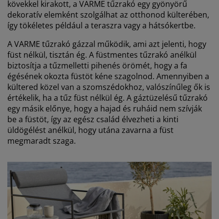
kövekkel kirakott, a VARME tűzrakó egy gyönyörű
dekoratív elemként szolgálhat az otthonod külterében,
így tökéletes például a teraszra vagy a hátsókertbe.
A VARME tűzrakó gázzal működik, ami azt jelenti, hogy
füst nélkül, tisztán ég. A füstmentes tűzrakó anélkül
biztosítja a tűzmelletti pihenés örömét, hogy a fa
égésének okozta füstöt kéne szagolnod. Amennyiben a
kültered közel van a szomszédokhoz, valószínűleg ők is
értékelik, ha a tűz füst nélkül ég. A gáztüzelésű tűzrakó
egy másik előnye, hogy a hajad és ruháid nem szívják
be a füstöt, így az egész család élvezheti a kinti
üldögélést anélkül, hogy utána zavarna a füst
megmaradt szaga.