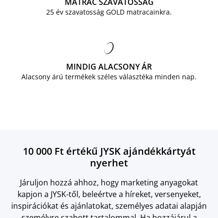
MATRAC SZAVATOSSÁG
25 év szavatosság GOLD matracainkra.
MINDIG ALACSONY ÁR
Alacsony árú termékek széles választéka minden nap.
10 000 Ft értékű JYSK ajándékkártyát
nyerhet
Járuljon hozzá ahhoz, hogy marketing anyagokat
kapjon a JYSK-től, beleértve a híreket, versenyeket,
inspirációkat és ajánlatokat, személyes adatai alapján
személyre szabott tartalommal. Ha hozzájárul a