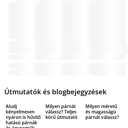
Útmutatók és blogbejegyzések
Aludj
Milyen párnát
Milyen méretű
kényelmesen
válassz? Teljes
és magasságú
nyáron is hűsítő
körű útmutató
párnát válassz?
hatású párnák