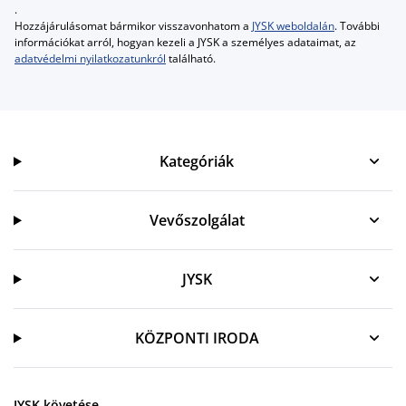
.
Hozzájárulásomat bármikor visszavonhatom a
JYSK weboldalán
. További
információkat arról, hogyan kezeli a JYSK a személyes adataimat, az
adatvédelmi nyilatkozatunkról
található.
Kategóriák
Kategóriák
Vevőszolgálat
Vevőszolgálat
JYSK
JYSK
KÖZPONTI IRODA
JYSK követése