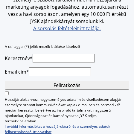
marketing anyagok fogadásához, automatikusan részt
vesz a havi sorsoláson, amelyen egy 10 000 Ft értékű
JYSK ajándékkártyát sorsolunk ki.
A sorsolás feltételeit itt találja.
A csillaggal (*) jelölt mezők kitöltése kötelező
Keresztnév*
Email cím*
Feliratkozás
Hozzájárulok ahhoz, hogy személyes adataim és viselkedésem alapján
személyre szabott kommunikációkat kapjak e-mailben és harmadik fél
médián keresztül, beleértve az inspiráló tartalmakat, nagyszerű
ajánlatokat, újdonságokat és kampányokat a JYSK teljes
termékkínálatában.
További információkat a hozzájárulásról és a személyes adatok
felhasználásáról itt olvashat