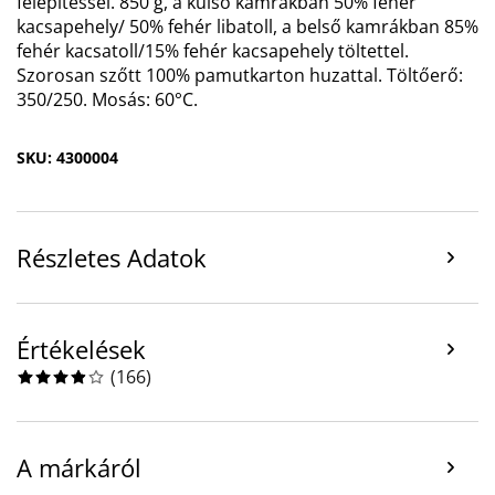
felépítéssel. 850 g, a külső kamrákban 50% fehér
kacsapehely/ 50% fehér libatoll, a belső kamrákban 85%
fehér kacsatoll/15% fehér kacsapehely töltettel.
Szorosan szőtt 100% pamutkarton huzattal. Töltőerő:
350/250. Mosás: 60°C.
SKU: 4300004
Részletes Adatok
Értékelések
(
166
)
A márkáról