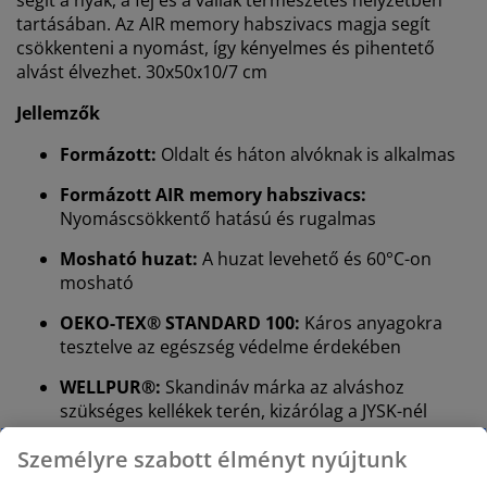
tartásában. Az AIR memory habszivacs magja segít
csökkenteni a nyomást, így kényelmes és pihentető
alvást élvezhet. 30x50x10/7 cm
Jellemzők
Formázott:
Oldalt és háton alvóknak is alkalmas
Formázott AIR memory habszivacs:
Nyomáscsökkentő hatású és rugalmas
Mosható huzat:
A huzat levehető és 60°C-on
mosható
OEKO-TEX® STANDARD 100:
Káros anyagokra
tesztelve az egészség védelme érdekében
WELLPUR®:
Skandináv márka az alváshoz
szükséges kellékek terén, kizárólag a JYSK-nél
kapható
Személyre szabott élményt nyújtunk
Formázott