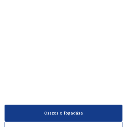
Kategóriák
Kategóriák
Vevőszolgálat
Vevőszolgálat
JYSK
JYSK
KÖZPONTI IRODA
JYSK követése
Összes elfogadása