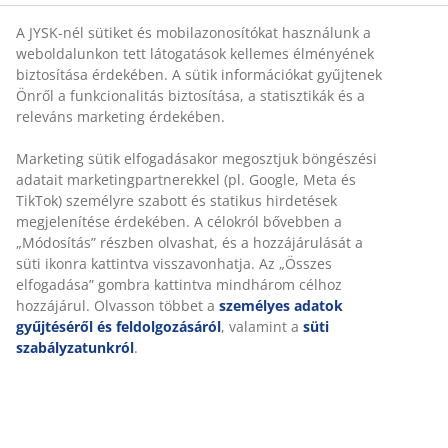
Ha általában oldalt vagy háton alszik, egy formázott
párna remek választás lehet számára. Az ívelt forma
A JYSK-nél sütiket és mobilazonosítókat használunk a
weboldalunkon tett látogatások kellemes élményének
extra támaszt nyújt a nyaknak, a fejnek és a vállaknak.
biztosítása érdekében. A sütik információkat gyűjtenek
Ez segít abban, hogy a gerince és a nyaka egyenesben
Önről a funkcionalitás biztosítása, a statisztikák és a
maradjon, így egész éjjel kényelmes és természetes
releváns marketing érdekében.
alvási pozícióban feküdhet.
Formázott AIR memory habszivacs
Marketing sütik elfogadásakor megosztjuk böngészési
adatait marketingpartnerekkel (pl. Google, Meta és
Az AIR memory habszivacs pontosan illeszkedik a nyak
TikTok) személyre szabott és statikus hirdetések
és a vállak formájához, lehetővé téve, hogy a feje
megjelenítése érdekében. A célokról bővebben a
kényelmesen belesüppedjen a párnába. Egyenletesen
„Módosítás” részben olvashat, és a hozzájárulását a
elosztja a testsúlyt, ami segít levenni a nyomást az
süti ikonra kattintva visszavonhatja. Az „Összes
izmokról és ízületekről. A habszivacs nyitott cellás
elfogadása” gombra kattintva mindhárom célhoz
szerkezete növeli a légáramlást a párnában. Ráadásul
hozzájárul. Olvasson többet a
személyes adatok
az AIR memory habszivacsra nem hat a
gyűjtéséről és feldolgozásáról
, valamint a
süti
szobahőmérséklet, így rugalmas és tartást adó marad,
szabályzatunkról
.
még hűvös alvási környezetben is.
Mosható huzat
A párna boríték alakú huzattal rendelkezik, amely
könnyen levehető és 60°C-on mosógépben mosható,