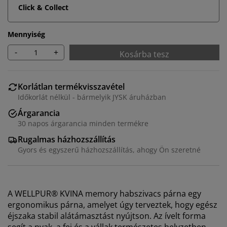
Click & Collect
Mennyiség
-
+
Kosárba tesz
Korlátlan termékvisszavétel
Időkorlát nélkül - bármelyik JYSK áruházban
Árgarancia
30 napos árgarancia minden termékre
Rugalmas házhozszállítás
Gyors és egyszerű házhozszállítás, ahogy Ön szeretné
A WELLPUR® KVINA memory habszivacs párna egy
ergonomikus párna, amelyet úgy terveztek, hogy egész
éjszaka stabil alátámasztást nyújtson. Az ívelt forma
segít a nyak, a fej és a vállak természetes helyzetben