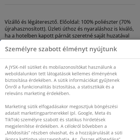
Vízálló és légáteresztő. Előoldal: 100% poliészter (70%
újrahasznosított). Üzleti úthoz és nyaraláshoz is kiváló,
Személyre szabott élményt nyújtunk
ha a hotelben kapott párnát szeretné saját huzatával
használni. Mosás: 60°C. 50x70/75 cm
A JYSK-nél sütiket és mobilazonosítókat használunk a
weboldalunkon tett látogatások kellemes élményének
SKU: 1048201
biztosítása érdekében. A sütik információkat gyűjtenek
Önről a funkcionalitás biztosítása, a statisztikák és a
releváns marketing érdekében.
Részletes Adatok
Marketing sütik elfogadásakor megosztjuk böngészési
adatait marketingpartnerekkel (pl. Google, Meta és
TikTok) személyre szabott és statikus hirdetések
megjelenítése érdekében. A célokról bővebben a
Értékelések
„Módosítás” részben olvashat, és a hozzájárulását a
(
136
)
süti ikonra kattintva visszavonhatja. Az „Összes
elfogadása” gombra kattintva mindhárom célhoz
hozzájárul. Olvasson többet a
személyes adatok