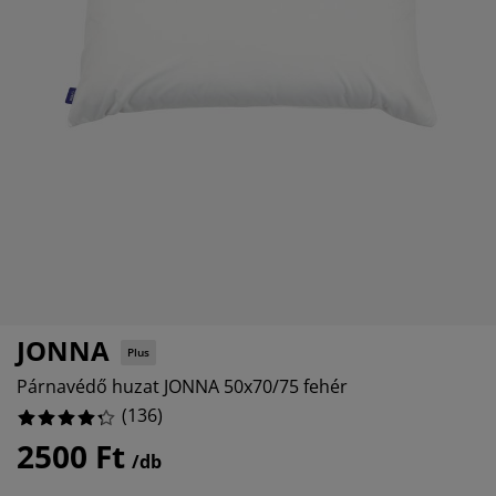
útorápolók és kiegészítők
ltéri világítás
epedők
gykeretek
lágítás
%
emping
uhásszekrények
gyalapok
áztartás
%
álószoba bútorok
gyrácsok
yerekszoba
%
yerek matracok
osási kiegészítők
yerekágyak
JONNA
Plus
Párnavédő huzat JONNA 50x70/75 fehér
(
136
)
2500 Ft
/db