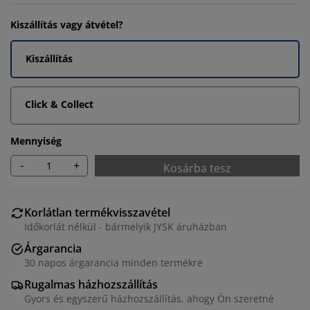
Kiszállítás vagy átvétel?
Kiszállítás
Click & Collect
Mennyiség
-
+
Kosárba tesz
Korlátlan termékvisszavétel
Időkorlát nélkül - bármelyik JYSK áruházban
Árgarancia
30 napos árgarancia minden termékre
Rugalmas házhozszállítás
Gyors és egyszerű házhozszállítás, ahogy Ön szeretné