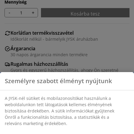
Mennyiség
-
+
Kosárba tesz
Korlátlan termékvisszavétel
Időkorlát nélkül - bármelyik JYSK áruházban
Árgarancia
30 napos árgarancia minden termékre
Rugalmas házhozszállítás
Gyors és egyszerű házhozszállítás, ahogy Ön szeretné
100% minőségi pamut. 50x70/75 cm
SKU: 1056301