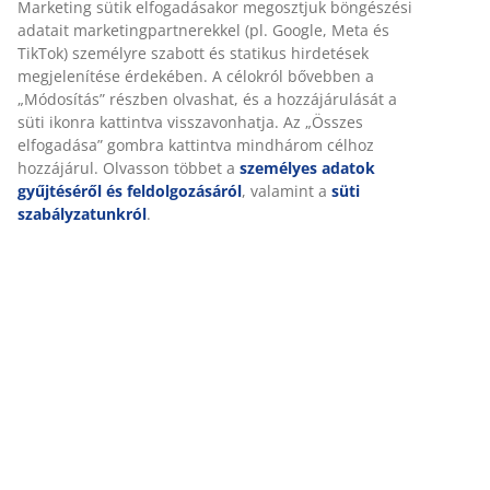
Részletes Adatok
Értékelések
(
227
)
Személyre szabott élményt nyújtunk
Kiszállítás
A JYSK-nél sütiket és mobilazonosítókat használunk a weboldal
tett látogatások kellemes élményének biztosítása érdekében. A s
információkat gyűjtenek Önről a funkcionalitás biztosítása, a
statisztikák és a releváns marketing érdekében.
Marketing sütik elfogadásakor megosztjuk böngészési adatait
marketingpartnerekkel (pl. Google, Meta és TikTok) személyre sz
és statikus hirdetések megjelenítése érdekében. A célokról bőv
a „Módosítás” részben olvashat, és a hozzájárulását a süti ikonr
kattintva visszavonhatja. Az „Összes elfogadása” gombra kattint
mindhárom célhoz hozzájárul. Olvasson többet a
személyes ad