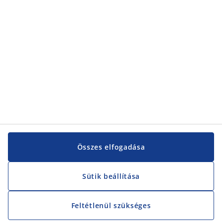
Vevőszolgálat
Vevőszolgálat
JYSK
JYSK
KÖZPONTI IRODA
JYSK követése