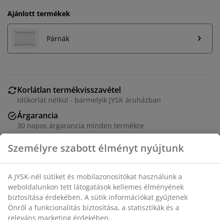
Ajánlott termékek
Párnák
Korlátlan termékvisszavétel
Időkorlát nélkül - bármelyik JYSK áruházban
Árgarancia
30 napos árgarancia minden termékre
Rugalmas házhozszállítás
Gyors és egyszerű házhozszállítás, ahogy Ön szeretné
Luxus minőségű, magas hőfokon mosható paplan
200x220 cm-es méretben, 2200 g puha és könnyű
szilikonizált poliészter üreges szál töltettel. Puha, 100%