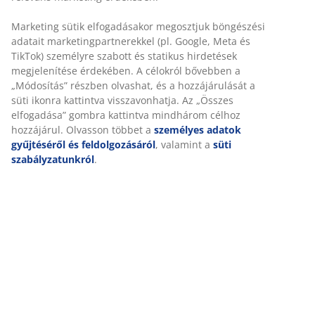
poliészter mikroszálas huzattal. Mosás: 95°C.
Tárolótáskával.
SKU: 4128385
Részletes Adatok
Értékelések
(
231
)
Kiszállítás