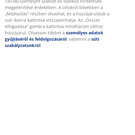
TikTok) személyre szabott és statikus hirdetések
megjelenítése érdekében. A célokról bővebben a
Mosható
„Módosítás” részben olvashat, és a hozzájárulását a
A matracvédő 40°C-on mosógépben mosható, így friss
süti ikonra kattintva visszavonhatja. Az „Összes
és tiszta marad.
elfogadása” gombra kattintva mindhárom célhoz
Hűsítő hatás
hozzájárul. Olvasson többet a
személyes adatok
A matracvédő egyik oldala hűsítő és hőmérséklet-
gyűjtéséről és feldolgozásáról
, valamint a
süti
szabályzatunkról
.
szabályozó mikrokapszulákat tartalmaz. A
mikrokapszulák segítenek száraz és kényelmes alvási
környezetet teremteni, és lehetővé teszik, hogy a
frissítően hűvös vagy a normál oldal között válasszon.
Poliészter szövet
A poliészter egy tartós szövet, amely könnyen
tisztítható és hosszú ideig kitart, még gyakori használat
esetén is.
Poliészter töltet
A tartós és rugalmas poliészter töltet mosás után is
megőrzi alakját, és puha, kényelmes felületet biztosít a
fekvéshez.