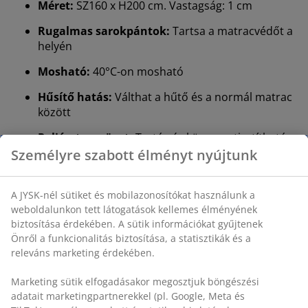
Méret:
SZ160 x H200 cm. Vastagság: 1 cm
Rugalmas sarokpántok:
Tartsa a matracvédőt a
helyén
Mosható:
40°C-on mosható
Hűsítő hatás:
Válthat a hűtő és a normál matrac
között
Poliészter szövet:
Tartós és könnyen tisztítható
Személyre szabott élményt nyújtunk
Poliészter töltet:
Puha és rugalmas
OEKO-TEX® STANDARD 100:
Káros anyagokra
A JYSK-nél sütiket és mobilazonosítókat használunk a
tesztelt
weboldalunkon tett látogatások kellemes élményének
biztosítása érdekében. A sütik információkat gyűjtenek
DREAMZONE®:
Minőségi matracok és ágyak
Önről a funkcionalitás biztosítása, a statisztikák és a
kedvező áron, kizárólag a JYSK-nél kapható
releváns marketing érdekében.
Rugalmas sarokpántok
Marketing sütik elfogadásakor megosztjuk böngészési
A rugalmas sarokpántok megakadályozzák, hogy a
adatait marketingpartnerekkel (pl. Google, Meta és
matracvédő elcsússzon vagy összegyűrődjön éjszaka.