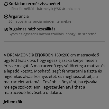
Korlátlan termékvisszavétel
Időkorlát nélkül - bármelyik JYSK áruházban
Árgarancia
30 napos árgarancia minden termékre
Rugalmas házhozszállítás
Gyors és egyszerű házhozszállítás, ahogy Ön szeretné
A DREAMZONE® EFJORDEN 160x200 cm matracvédő
úgy lett kialakítva, hogy egész éjszaka kényelmesen
érezze magát. A matracvédő egy védőréteg a matrac és
a lepedő között. Mosható, segít fenntartani a tiszta és
higiénikus alvási környezetet, és meghosszabbítja a
matrac élettartamát. További előnyként, ha éjszaka
melege szokott lenni, egyszerűen átválthat a
matracvédő hűvösebb oldalára.
Jellemzők