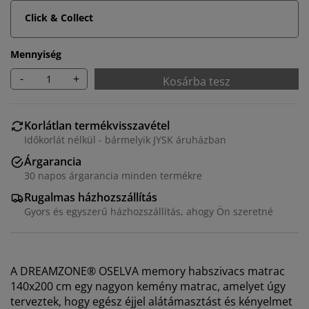
Click & Collect
Mennyiség
-
+
Kosárba tesz
Korlátlan termékvisszavétel
Időkorlát nélkül - bármelyik JYSK áruházban
Árgarancia
30 napos árgarancia minden termékre
Rugalmas házhozszállítás
Gyors és egyszerű házhozszállítás, ahogy Ön szeretné
A DREAMZONE® OSELVA memory habszivacs matrac
140x200 cm egy nagyon kemény matrac, amelyet úgy
terveztek, hogy egész éjjel alátámasztást és kényelmet