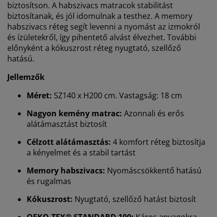
biztosítson. A habszivacs matracok stabilitást
biztosítanak, és jól idomulnak a testhez. A memory
habszivacs réteg segít levenni a nyomást az izmokról
és ízületekről, így pihentető alvást élvezhet. További
előnyként a kókuszrost réteg nyugtató, szellőző
hatású.
Jellemzők
Méret:
SZ140 x H200 cm. Vastagság: 18 cm
Nagyon kemény matrac:
Azonnali és erős
alátámasztást biztosít
Célzott alátámasztás:
4 komfort réteg biztosítja
a kényelmet és a stabil tartást
Memory habszivacs:
Nyomáscsökkentő hatású
és rugalmas
Kókuszrost:
Nyugtató, szellőző hatást biztosít
OEKO-TEX® STANDARD 100:
Káros anyagokra