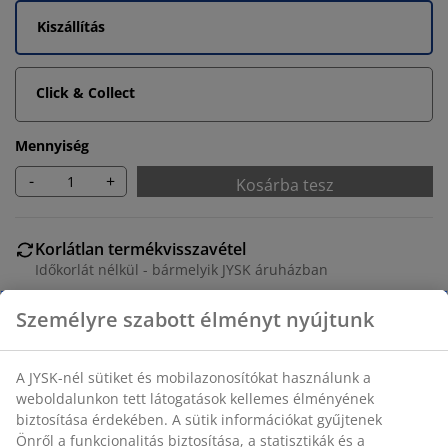
Kiszállítás
Click & Collect
Mennyiség
-
+
Kosárba tesz
Korlátlan termékvisszavétel
Időkorlát nélkül - bármelyik JYSK áruházban
Árgarancia
30 napos árgarancia minden termékre
Rugalmas házhozszállítás
Gyors és egyszerű házhozszállítás, ahogy Ön szeretné