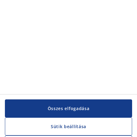
Kategóriák
Kategóriák
Vevőszolgálat
Vevőszolgálat
JYSK
JYSK
KÖZPONTI IRODA
JYSK követése