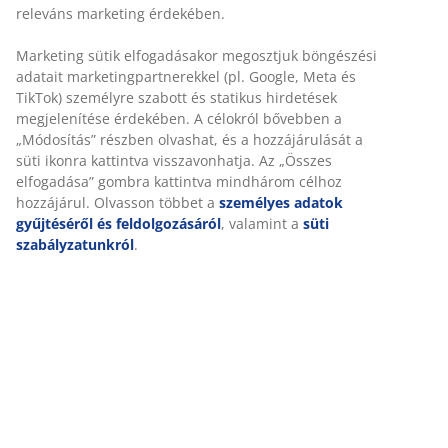
SKU: 1629401
Részletes Adatok
Értékelések
(
100
)
A márkáról
Kiszállítás