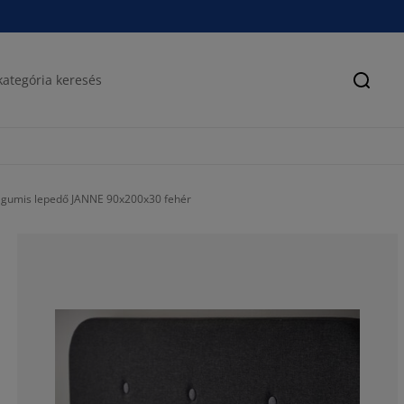
Keres
y gumis lepedő JANNE 90x200x30 fehér
41.43835616438
13.35616438356