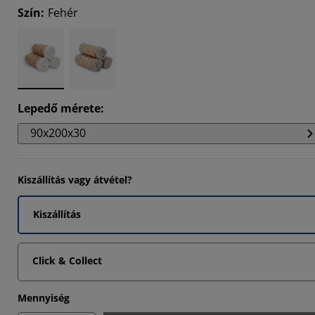
Szín
:
Fehér
438%
754%
2602%
Lepedő mérete
:
90x200x30
Kiszállítás vagy átvétel?
Kiszállítás
Click & Collect
Mennyiség