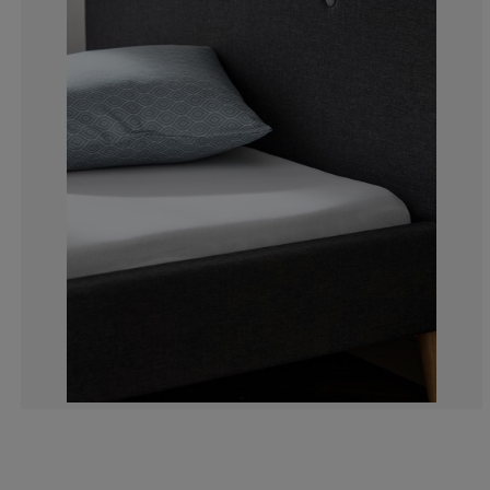
8.561643835616
9.246575342465
27.39726027397