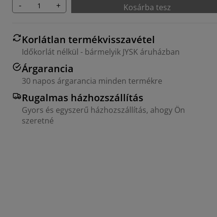
-
+
Kosárba tesz
Korlátlan termékvisszavétel
Időkorlát nélkül - bármelyik JYSK áruházban
Árgarancia
30 napos árgarancia minden termékre
Rugalmas házhozszállítás
Gyors és egyszerű házhozszállítás, ahogy Ön
szeretné