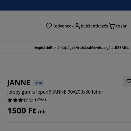
Kedvencek
Bejelentkezés
Kosár
és
Inspiráció
Reklámújságok
Áruházak
Vevőszolgálat
B2B
Állás
JANNE
Basic
Jersey gumis lepedő JANNE 90x200x30 fehér
(
292
)
1500 Ft
/db
356%
1644%